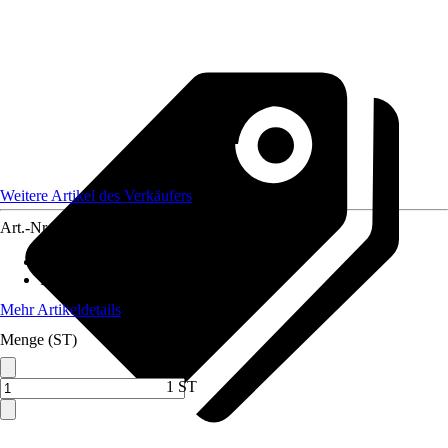
Weitere Artikel des Verkäufers
Art.-Nr.
12578688
Grundfarbe
:
Weiß
Funktionen
:
Klappbar
Mehr Artikeldetails
Menge (ST)
1 ST