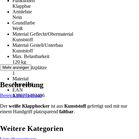
Funktionen
Klappbar
Armlehne
Nein
Grundfarbe
Weiß
Material Geflecht/Obermaterial
Kunststoff
Material Gestell/Unterbau
Kunststoff
Max. Belastbarkeit
120 kg
Anzahl Sitzplätze
Mehr anzeigen
1
Material
Beschreibung
Kunststoff
EAN
Bereich überspringen
4260271493406
Der
weiße Klapphocker
ist aus
Kunststoff
gefertigt und mit nur
einem Handgriff platzsparend
faltbar
.
Weitere Kategorien