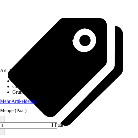
Art.-Nr.
12471050
Ausführung
:
Arbeitshandschuhe
Größe
:
3
Grundfarbe
:
Pink, Orange
Mehr Artikeldetails
Menge (Paar)
1 Paar