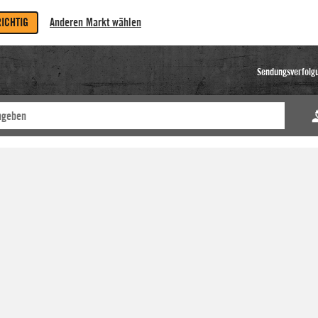
RICHTIG
Anderen Markt wählen
Sendungsverfolg