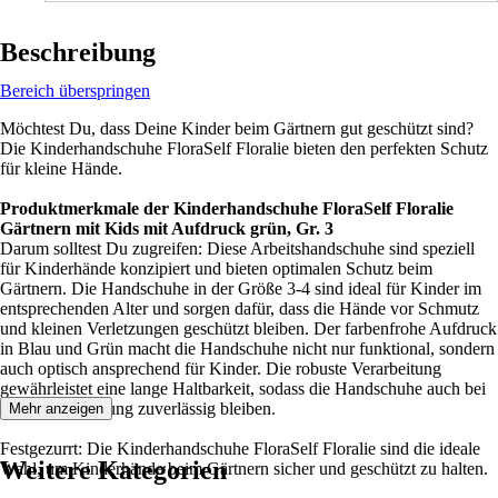
Beschreibung
Bereich überspringen
Möchtest Du, dass Deine Kinder beim Gärtnern gut geschützt sind?
Die Kinderhandschuhe FloraSelf Floralie bieten den perfekten Schutz
für kleine Hände.
Produktmerkmale der Kinderhandschuhe FloraSelf Floralie
Gärtnern mit Kids mit Aufdruck grün, Gr. 3
Darum solltest Du zugreifen: Diese Arbeitshandschuhe sind speziell
für Kinderhände konzipiert und bieten optimalen Schutz beim
Gärtnern. Die Handschuhe in der Größe 3-4 sind ideal für Kinder im
entsprechenden Alter und sorgen dafür, dass die Hände vor Schmutz
und kleinen Verletzungen geschützt bleiben. Der farbenfrohe Aufdruck
in Blau und Grün macht die Handschuhe nicht nur funktional, sondern
auch optisch ansprechend für Kinder. Die robuste Verarbeitung
gewährleistet eine lange Haltbarkeit, sodass die Handschuhe auch bei
intensiver Nutzung zuverlässig bleiben.
Mehr anzeigen
Festgezurrt: Die Kinderhandschuhe FloraSelf Floralie sind die ideale
Weitere Kategorien
Wahl, um Kinderhände beim Gärtnern sicher und geschützt zu halten.