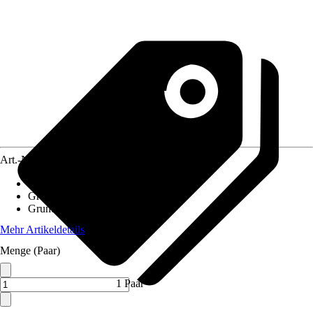
Art.-Nr.
12471047
Ausführung
:
Arbeitshandschuhe
Größe
:
3-4
Grundfarbe
:
Blau, Grün
Mehr Artikeldetails
Menge (Paar)
1 Paar