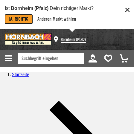
Ist
Bornheim (Pfalz)
Dein richtiger Markt?
JA, RICHTIG
Anderen Markt wählen
Bornheim (Pfalz)
Startseite