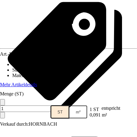
Art.-Nr.
5836544
Fliesenoberfläche
:
Glänzend
Stärke
:
5 mm
Material
:
Keramik
Mehr Artikeldetails
Menge (ST)
entspricht
1 ST
ST
m²
0,091 m²
Verkauf durch:
HORNBACH