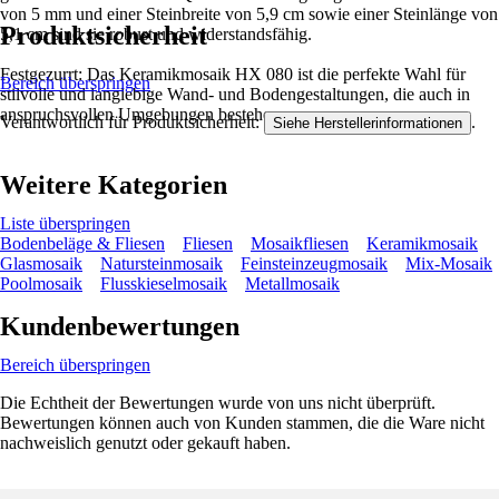
von 5 mm und einer Steinbreite von 5,9 cm sowie einer Steinlänge von
Produktsicherheit
5,1 cm sind sie robust und widerstandsfähig.
Festgezurrt: Das Keramikmosaik HX 080 ist die perfekte Wahl für
Bereich überspringen
stilvolle und langlebige Wand- und Bodengestaltungen, die auch in
anspruchsvollen Umgebungen bestehen.
Verantwortlich für Produktsicherheit:
.
Siehe Herstellerinformationen
Weitere Kategorien
Liste überspringen
Bodenbeläge & Fliesen
Fliesen
Mosaikfliesen
Keramikmosaik
Glasmosaik
Natursteinmosaik
Feinsteinzeugmosaik
Mix-Mosaik
Poolmosaik
Flusskieselmosaik
Metallmosaik
Kundenbewertungen
Bereich überspringen
Die Echtheit der Bewertungen wurde von uns nicht überprüft.
Bewertungen können auch von Kunden stammen, die die Ware nicht
nachweislich genutzt oder gekauft haben.