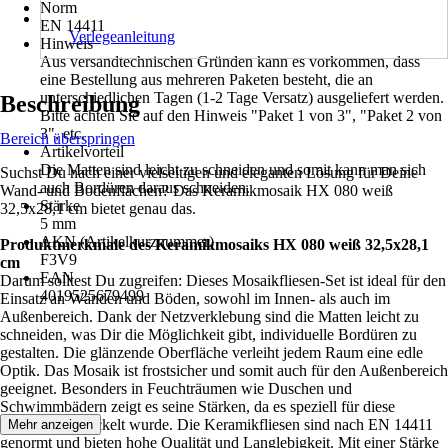
Norm
EN 14411
Verlegeanleitung
Hinweis
Aus versandtechnischen Gründen kann es vorkommen, dass
eine Bestellung aus mehreren Paketen besteht, die an
unterschiedlichen Tagen (1-2 Tage Versatz) ausgeliefert werden.
Beschreibung
Bitte achten Sie auf den Hinweis "Paket 1 von 3", "Paket 2 von
3", etc.
Bereich überspringen
Artikelvorteil
Die Matten sind leicht zu schneiden und somit kann man sich
Suchst Du nach einer vielseitigen und eleganten Lösung für Deine
auch Bordüren daraus schneiden.
Wand- und Bodenflächen? Das Keramikmosaik HX 080 weiß
Stärke
32,5x28,1 cm bietet genau das.
5 mm
AKN (Artikelkurznummer)
Produktmerkmale des Keramikmosaiks HX 080 weiß 32,5x28,1
F3V9
cm
EAN
Darum solltest Du zugreifen: Dieses Mosaikfliesen-Set ist ideal für den
4019525679499
Einsatz an Wänden und Böden, sowohl im Innen- als auch im
Außenbereich. Dank der Netzverklebung sind die Matten leicht zu
schneiden, was Dir die Möglichkeit gibt, individuelle Bordüren zu
gestalten. Die glänzende Oberfläche verleiht jedem Raum eine edle
Optik. Das Mosaik ist frostsicher und somit auch für den Außenbereich
geeignet. Besonders in Feuchträumen wie Duschen und
Schwimmbädern zeigt es seine Stärken, da es speziell für diese
Bereiche entwickelt wurde. Die Keramikfliesen sind nach EN 14411
Mehr anzeigen
genormt und bieten hohe Qualität und Langlebigkeit. Mit einer Stärke