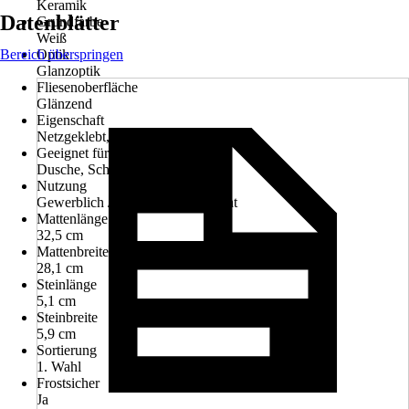
Keramik
Datenblätter
Grundfarbe
Weiß
Bereich überspringen
Optik
Glanzoptik
Fliesenoberfläche
Glänzend
Eigenschaft
Netzgeklebt, Schwimmbadgeeignet
Geeignet für
Dusche, Schwimmbad
Nutzung
Gewerblich / Objektbereich, Privat
Mattenlänge
32,5 cm
Mattenbreite
28,1 cm
Steinlänge
5,1 cm
Steinbreite
5,9 cm
Sortierung
1. Wahl
Frostsicher
Ja