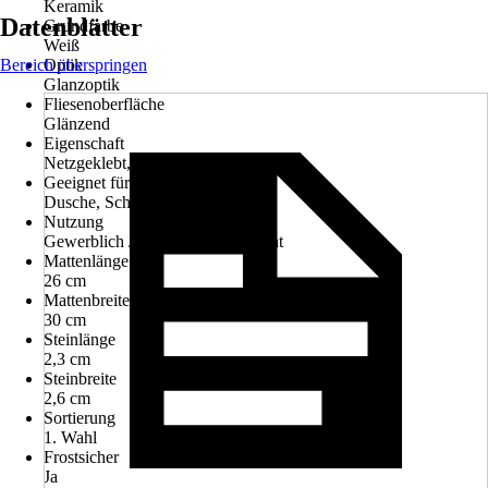
Keramik
Datenblätter
Grundfarbe
Weiß
Bereich überspringen
Optik
Glanzoptik
Fliesenoberfläche
Glänzend
Eigenschaft
Netzgeklebt, Schwimmbadgeeignet
Geeignet für
Dusche, Schwimmbad
Nutzung
Gewerblich / Objektbereich, Privat
Mattenlänge
26 cm
Mattenbreite
30 cm
Steinlänge
2,3 cm
Steinbreite
2,6 cm
Sortierung
1. Wahl
Frostsicher
Ja