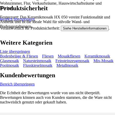
Wohnzimmer, Flur, Verkaufsräume, Hauswirtschaftsräume und
Produktsicherheit
Küchen.
Festgezurrt: Das Keramikmosaik HX 050 vereint Funktionalität und
Bereich überspringen
Ästhetik und ist die ideale Wahl für stilvolle Wand- und
Bodengestaltungen.
Verantwortlich für Produktsicherheit:
.
Siehe Herstellerinformationen
Weitere Kategorien
Liste überspringen
Bodenbeläge & Fliesen
Fliesen
Mosaikfliesen
Keramikmosaik
Glasmosaik
Natursteinmosaik
Feinsteinzeugmosaik
Mix-Mosaik
Poolmosaik
Flusskieselmosaik
Metallmosaik
Kundenbewertungen
Bereich überspringen
Die Echtheit der Bewertungen wurde von uns nicht überprüft.
Bewertungen können auch von Kunden stammen, die die Ware nicht
nachweislich genutzt oder gekauft haben.