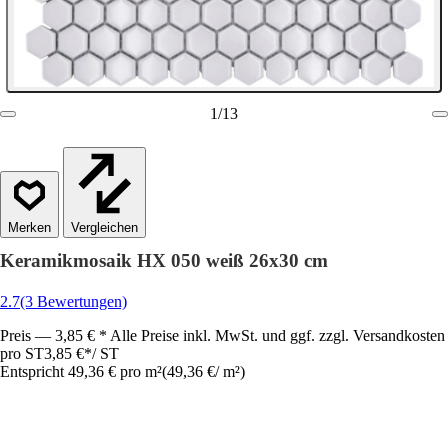
1
/
13
Vergleichen
Keramikmosaik HX 050 weiß 26x30 cm
2.7
(3 Bewertungen)
Preis — 3,85 € * Alle Preise inkl. MwSt. und ggf. zzgl. Versandkosten
pro ST
3,85 €
*
/
ST
Entspricht 49,36 € pro m²
(
49,36 €
/
m²
)