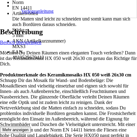
Norm
EN 14411
Verlegeanleitung
Artikelvorteil
Die Matten sind leicht zu schneiden und somit kann man sich
auch Bordüren daraus schneiden.
Stärke
Beschreibung
5 mm
AKN (Artikelkurznummer)
Bereich überspringen
MXS3
EAN
Möchtest Du Deinen Räumen einen eleganten Touch verleihen? Dann
4019525679413
ist das Keramikmosaik HX 050 weiß 26x30 cm genau das Richtige für
Dich.
Produktmerkmale des Keramikmosaiks HX 050 weiß 26x30 cm
Schnapp Dir das Mosaik für Wand- und Bodenbeläge: Die
Mosaikfliesen sind vielseitig einsetzbar und eignen sich sowohl für
Innen- als auch Außenbereiche, einschließlich Feuchträumen und
Nassbereichen. Die glänzende Oberfläche verleiht Deinen Räumen
eine edle Optik und ist zudem leicht zu reinigen. Dank der
Netzverklebung sind die Matten einfach zu schneiden, sodass Du
problemlos individuelle Bordüren gestalten kannst. Die Frostsicherheit
ermöglicht den Einsatz im Außenbereich, während die Eignung für
Schwimmbäder und Duschen die Vielseitigkeit unterstreicht. Mit einer
Stärke von 5 mm und der Norm EN 14411 bieten die Fliesen eine
Mehr anzeigen
hohe Qualität und Langlebigkeit. Die Serie HX050 passt perfekt in