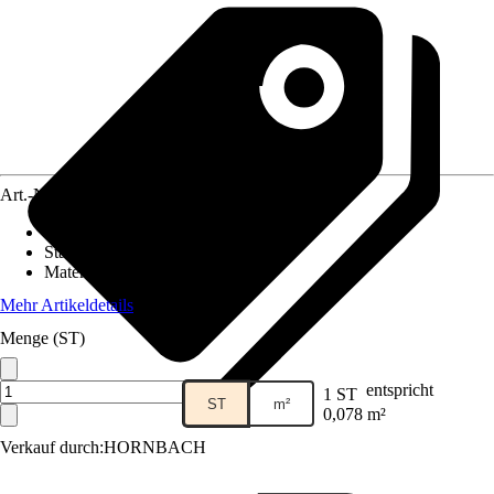
Art.-Nr.
5836540
Fliesenoberfläche
:
Glänzend
Stärke
:
5 mm
Material
:
Keramik
Mehr Artikeldetails
Menge (ST)
entspricht
1 ST
ST
m²
0,078 m²
Verkauf durch:
HORNBACH