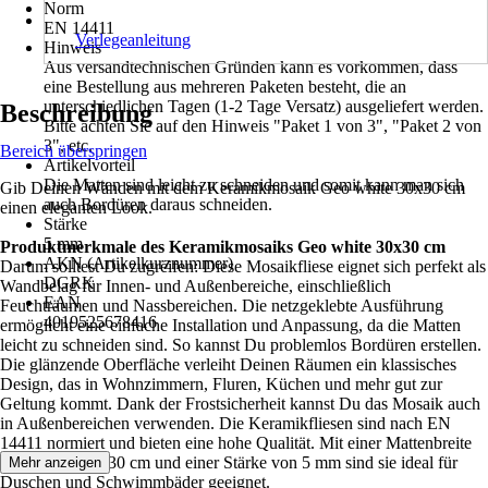
Norm
EN 14411
Verlegeanleitung
Hinweis
Aus versandtechnischen Gründen kann es vorkommen, dass
eine Bestellung aus mehreren Paketen besteht, die an
unterschiedlichen Tagen (1-2 Tage Versatz) ausgeliefert werden.
Beschreibung
Bitte achten Sie auf den Hinweis "Paket 1 von 3", "Paket 2 von
3", etc.
Bereich überspringen
Artikelvorteil
Die Matten sind leicht zu schneiden und somit kann man sich
Gib Deinen Wänden mit dem Keramikmosaik Geo white 30x30 cm
auch Bordüren daraus schneiden.
einen eleganten Look.
Stärke
5 mm
Produktmerkmale des Keramikmosaiks Geo white 30x30 cm
AKN (Artikelkurznummer)
Darum solltest Du zugreifen: Diese Mosaikfliese eignet sich perfekt als
DGRK
Wandbelag für Innen- und Außenbereiche, einschließlich
EAN
Feuchträumen und Nassbereichen. Die netzgeklebte Ausführung
4019525678416
ermöglicht eine einfache Installation und Anpassung, da die Matten
leicht zu schneiden sind. So kannst Du problemlos Bordüren erstellen.
Die glänzende Oberfläche verleiht Deinen Räumen ein klassisches
Design, das in Wohnzimmern, Fluren, Küchen und mehr gut zur
Geltung kommt. Dank der Frostsicherheit kannst Du das Mosaik auch
in Außenbereichen verwenden. Die Keramikfliesen sind nach EN
14411 normiert und bieten eine hohe Qualität. Mit einer Mattenbreite
und -länge von 30 cm und einer Stärke von 5 mm sind sie ideal für
Mehr anzeigen
Duschen und Schwimmbäder geeignet.