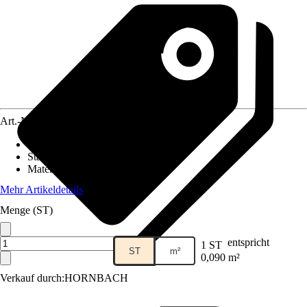
Art.-Nr.
5836538
Fliesenoberfläche
:
Glänzend
Stärke
:
5 mm
Material
:
Keramik
Mehr Artikeldetails
Menge (ST)
entspricht
1 ST
ST
m²
0,090 m²
Verkauf durch:
HORNBACH