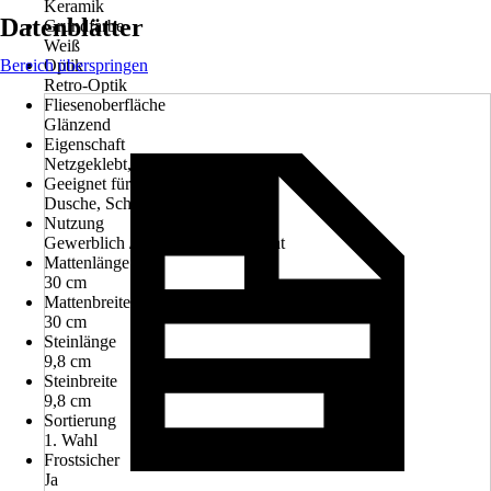
Keramik
Datenblätter
Grundfarbe
Weiß
Bereich überspringen
Optik
Retro-Optik
Fliesenoberfläche
Glänzend
Eigenschaft
Netzgeklebt, Schwimmbadgeeignet
Geeignet für
Dusche, Schwimmbad
Nutzung
Gewerblich / Objektbereich, Privat
Mattenlänge
30 cm
Mattenbreite
30 cm
Steinlänge
9,8 cm
Steinbreite
9,8 cm
Sortierung
1. Wahl
Frostsicher
Ja