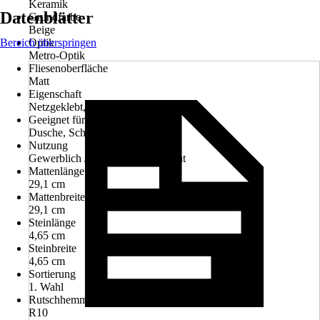
Keramik
Datenblätter
Grundfarbe
Beige
Bereich überspringen
Optik
Metro-Optik
Fliesenoberfläche
Matt
Eigenschaft
Netzgeklebt, Schwimmbadgeeignet
Geeignet für
Dusche, Schwimmbad
Nutzung
Gewerblich / Objektbereich, Privat
Mattenlänge
29,1 cm
Mattenbreite
29,1 cm
Steinlänge
4,65 cm
Steinbreite
4,65 cm
Sortierung
1. Wahl
Rutschhemmung
R10