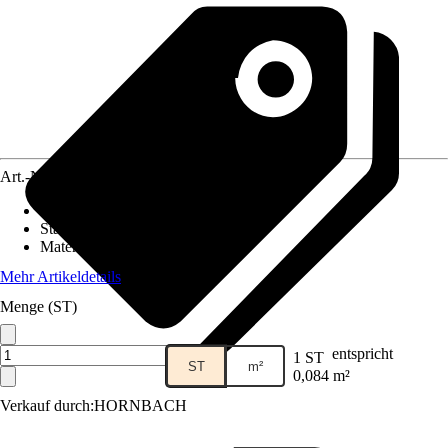
Art.-Nr.
5836525
Fliesenoberfläche
:
Matt
Stärke
:
5 mm
Material
:
Keramik
Mehr Artikeldetails
Menge (ST)
entspricht
1 ST
ST
m²
0,084 m²
Verkauf durch:
HORNBACH