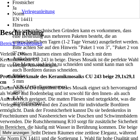
Frostsicher
Ja
Verlegeanleitung
Norm
EN 14411
Hinweis
Aus versandtechnischen Gründen kann es vorkommen, dass
Beschreibung
eine Bestellung aus mehreren Paketen besteht, die an
unterschiedlichen Tagen (1-2 Tage Versatz) ausgeliefert werden.
Bereich überspringen
Bitte achten Sie auf den Hinweis "Paket 1 von 3", "Paket 2 von
3", etc.
Verleihe Deinen Räumen einen stilvollen Touch mit dem
Artikelvorteil
Keramikmosaik CU 243 in beige. Dieses Mosaik ist die perfekte Wahl
Die Matten sind leicht zu schneiden und somit kann man sich
für vielseitige Anwendungen.
auch Bordüren daraus schneiden.
Stärke
Produktmerkmale des Keramikmosaiks CU 243 beige 29,1x29,1
5 mm
cm
AKN (Artikelkurznummer)
Darum solltest Du zugreifen: Dieses Mosaik eignet sich hervorragend
4EFV
als Wand- und Bodenbelag und ist sowohl für den Innen- als auch
EAN
Außenbereich geeignet. Die matten Fliesen sind netzgeklebt, was die
4019525679017
Verlegung erleichtert und den Zuschnitt für individuelle Bordüren
ermöglicht. Dank der Frostsicherheit kannst Du sie bedenkenlos in
Feuchträumen und Nassbereichen wie Duschen und Schwimmbädern
verwenden. Die Rutschhemmung R10 sorgt für zusätzliche Sicherheit
in Bereichen, die häufig mit Wasser in Berührung kommen. Die beige
Metro-Optik verleiht Deinen Räumen eine zeitlose Eleganz, während
Mehr anzeigen
die Norm EN 14411 und die Sortierung 1. Wahl für hohe Qualität und