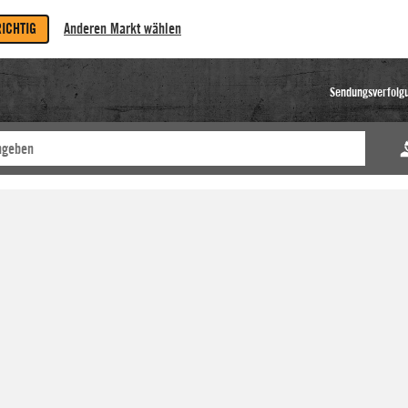
RICHTIG
Anderen Markt wählen
Sendungsverfolg