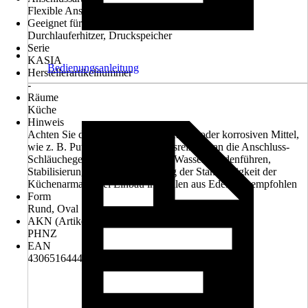
Flexible Anschlussschläuche 3/8"
Geeignet für
Durchlauferhitzer, Druckspeicher
Serie
KASIA
Bedienungsanleitung
Herstellerartikelnummer
-
Räume
Küche
Hinweis
Achten Sie darauf, dass keine ätzenden oder korrosiven Mittel,
wie z. B. Putzmittel oderHaushaltsreiniger an die Anschluss-
Schläuchegelangen, dies kann zu Wasserschädenführen,
Stabilisierungsplatte zur Erhöhung der Standfestigkeit der
Küchenarmatur bei Einbau in Spülen aus Edelstahl empfohlen
Form
Rund, Oval
AKN (Artikelkurznummer)
PHNZ
EAN
4306516444014