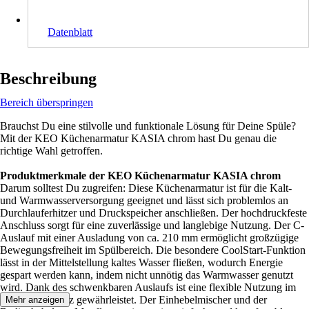
Datenblatt
Beschreibung
Bereich überspringen
Brauchst Du eine stilvolle und funktionale Lösung für Deine Spüle?
Mit der KEO Küchenarmatur KASIA chrom hast Du genau die
richtige Wahl getroffen.
Produktmerkmale der KEO Küchenarmatur KASIA chrom
Darum solltest Du zugreifen: Diese Küchenarmatur ist für die Kalt-
und Warmwasserversorgung geeignet und lässt sich problemlos an
Durchlauferhitzer und Druckspeicher anschließen. Der hochdruckfeste
Anschluss sorgt für eine zuverlässige und langlebige Nutzung. Der C-
Auslauf mit einer Ausladung von ca. 210 mm ermöglicht großzügige
Bewegungsfreiheit im Spülbereich. Die besondere CoolStart-Funktion
lässt in der Mittelstellung kaltes Wasser fließen, wodurch Energie
gespart werden kann, indem nicht unnötig das Warmwasser genutzt
wird. Dank des schwenkbaren Auslaufs ist eine flexible Nutzung im
täglichen Einsatz gewährleistet. Der Einhebelmischer und der
Mehr anzeigen