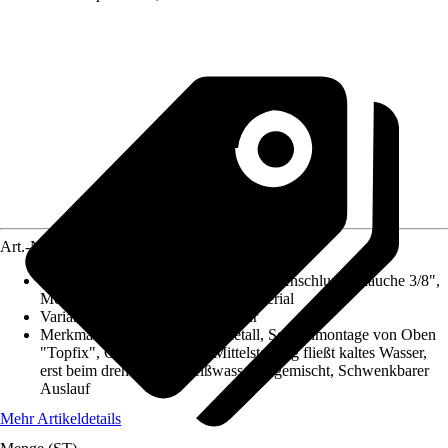
Art.-Nr.
12241922
Im Lieferumfang enthalten
:
2 flexible Anschlussschläuche 3/8",
Montageanleitung, Befestigungsmaterial
Variante
:
Einhebel Küchenarmatur
Merkmale
:
Bedienhebel aus Metall, Schnellmontage von Oben
"Topfix", CoolStart: In der Mittelstellung fließt kaltes Wasser,
erst beim drehen wird Heißwasser zugemischt, Schwenkbarer
Auslauf
Mehr Artikeldetails