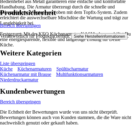
Bedienhebel aus Metall garantieren eine einfache und komfortable
Handhabung. Die Armatur überzeugt durch die schnelle und
Produktsicherheit
unkomplizierte Montage von oben mit dem Topfix-System. Zudem
erleichtert die auswechselbare Mischdüse die Wartung und trägt zur
Langlebigkeit bei.
Bereich überspringen
Festgezurrt: Mit der KEO Küchenarmatur KASIA chrom erhältst Du
Verantwortlich für Produktsicherheit:
.
Siehe Herstellerinformationen
eine energiesparende, flexible und langlebige Lösung für Deine
Küche.
Weitere Kategorien
Liste überspringen
Küche
Küchenarmaturen
Spültischarmatur
Küchenarmatur mit Brause
Multifunktionsarmaturen
Niederdruckarmatur
Kundenbewertungen
Bereich überspringen
Die Echtheit der Bewertungen wurde von uns nicht überprüft.
Bewertungen können auch von Kunden stammen, die die Ware nicht
nachweislich genutzt oder gekauft haben.