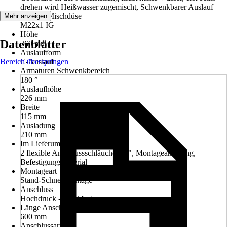
drehen wird Heißwasser zugemischt, Schwenkbarer Auslauf
Perlator/Mischdüse
Mehr anzeigen
M22x1 IG
Höhe
Datenblätter
360 mm
Auslaufform
Bereich überspringen
C-Auslauf
Armaturen Schwenkbereich
180 °
Auslaufhöhe
226 mm
Breite
115 mm
Ausladung
210 mm
Im Lieferumfang enthalten
2 flexible Anschlussschläuche 3/8", Montageanleitung,
Befestigungsmaterial
Montageart
Stand-Schnellmontage
Anschluss
Hochdruck - druckfest
Länge Anschlussschlauch
600 mm
Anschlussart