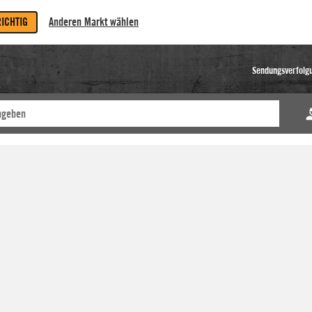
RICHTIG
Anderen Markt wählen
Sendungsverfolg