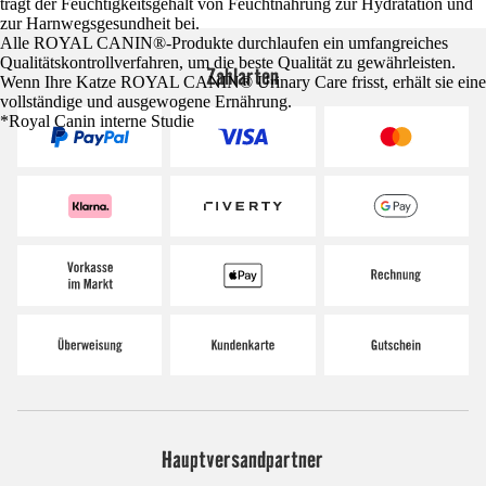
trägt der Feuchtigkeitsgehalt von Feuchtnahrung zur Hydratation und
zur Harnwegsgesundheit bei.
Alle ROYAL CANIN®-Produkte durchlaufen ein umfangreiches
Qualitätskontrollverfahren, um die beste Qualität zu gewährleisten.
Zahlarten
Wenn Ihre Katze ROYAL CANIN® Urinary Care frisst, erhält sie eine
vollständige und ausgewogene Ernährung.
*Royal Canin interne Studie
Hauptversandpartner