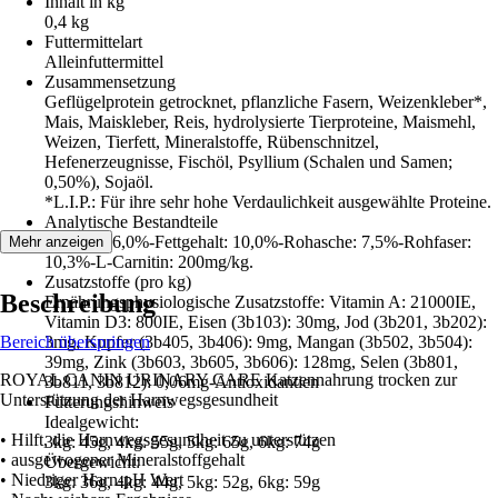
Inhalt in kg
0,4 kg
Futtermittelart
Alleinfuttermittel
Zusammensetzung
Geflügelprotein getrocknet, pflanzliche Fasern, Weizenkleber*,
Mais, Maiskleber, Reis, hydrolysierte Tierproteine, Maismehl,
Weizen, Tierfett, Mineralstoffe, Rübenschnitzel,
Hefenerzeugnisse, Fischöl, Psyllium (Schalen und Samen;
0,50%), Sojaöl.
*L.I.P.: Für ihre sehr hohe Verdaulichkeit ausgewählte Proteine.
Analytische Bestandteile
Protein: 36,0%-Fettgehalt: 10,0%-Rohasche: 7,5%-Rohfaser:
Mehr anzeigen
10,3%-L-Carnitin: 200mg/kg.
Zusatzstoffe (pro kg)
Beschreibung
Ernährungsphysiologische Zusatzstoffe: Vitamin A: 21000IE,
Vitamin D3: 800IE, Eisen (3b103): 30mg, Jod (3b201, 3b202):
Bereich überspringen
3mg, Kupfer (3b405, 3b406): 9mg, Mangan (3b502, 3b504):
39mg, Zink (3b603, 3b605, 3b606): 128mg, Selen (3b801,
ROYAL CANIN URINARY CARE Katzennahrung trocken zur
3b811, 3b812): 0,06mg-Antioxidantien
Unterstützung der Harnwegsgesundheit
Fütterungshinweis
Idealgewicht:
• Hilft, die Harnwegsgesundheit zu unterstützen
3kg: 45g, 4kg: 55g, 5kg: 65g, 6kg: 74g
• ausgewogener Mineralstoffgehalt
Übergewicht:
• Niedriger Harn-pH Wert
3kg: 36g, 4kg: 44g, 5kg: 52g, 6kg: 59g