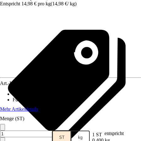
Entspricht 14,98 € pro kg
(
14,98 €
/
kg
)
Art.-Nr.
5797798
Lebensphase
:
Adult
Futtermittelart
:
Alleinfuttermittel
Mehr Artikeldetails
Menge (ST)
entspricht
1 ST
ST
kg
0,400 kg