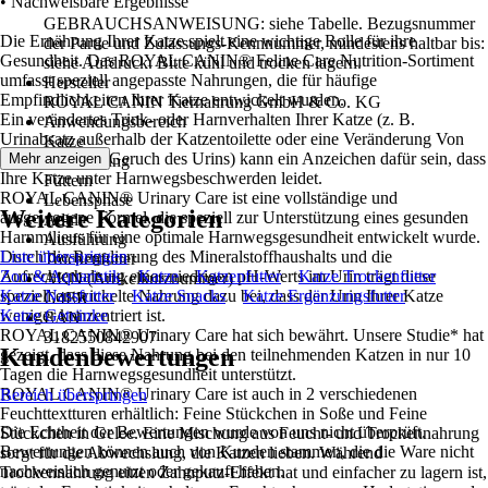
• Nachweisbare Ergebnisse
GEBRAUCHSANWEISUNG: siehe Tabelle. Bezugsnummer
Die Ernährung Ihrer Katze spielt eine wichtige Rolle für ihre
der Partie und Zulassungs-Kennnummer, mindestens haltbar bis:
Gesundheit. Das ROYAL CANIN® Feline Care Nutrition-Sortiment
siehe Aufdruck. Bitte kühl und trocken lagern.
umfasst speziell angepasste Nahrungen, die für häufige
Hersteller
Empfindlichkeiten Ihrer Katze entwickelt wurden.
ROYAL CANIN Tiernahrung GmbH & Co. KG
Ein verändertes Trink- oder Harnverhalten Ihrer Katze (z. B.
Anwendungsbereich
Urinabsatz außerhalb der Katzentoilette oder eine Veränderung Von
Katze
Farbe und/oder Geruch des Urins) kann ein Anzeichen dafür sein, dass
Mehr anzeigen
Anwendung
Ihre Katze unter Harnwegsbeschwerden leidet.
Füttern
ROYAL CANIN® Urinary Care ist eine vollständige und
Lebensphase
Weitere Kategorien
ausgewogene Formel, die speziell zur Unterstützung eines gesunden
Adult
Harnmilieus für eine optimale Harnwegsgesundheit entwickelt wurde.
Ausführung
Durch die Regulierung des Mineralstoffhaushalts und die
Liste überspringen
Trockenfutter
Aufrechterhaltung eines niedrigen pH-Werts im Urin trägt diese
Zoo & Aquaristik
Katze
Katzenfutter
Katze Trockenfutter
AKN (Artikelkurznummer)
speziell entwickelte Nahrung dazu bei, dass der Urin Ihrer Katze
Katze Nassfutter
Katze Snacks
Katze Ergänzungsfutter
G4ER
weniger konzentriert ist.
Katze Getränke
EAN
ROYAL CANIN® Urinary Care hat sich bewährt. Unsere Studie* hat
3182550842907
Kundenbewertungen
gezeigt, dass diese Nahrung bei den teilnehmenden Katzen in nur 10
Tagen die Harnwegsgesundheit unterstützt.
ROYAL CANIN® Urinary Care ist auch in 2 verschiedenen
Bereich überspringen
Feuchttextturen erhältlich: Feine Stückchen in Soße und Feine
Die Echtheit der Bewertungen wurde von uns nicht überprüft.
Stückchen in Gelee. Eine Mischung aus Feucht- und Trockennahrung
Bewertungen können auch von Kunden stammen, die die Ware nicht
sorgt für die Abwechslung, die Katzen lieben. Während
nachweislich genutzt oder gekauft haben.
Trockennahrung einen Zahnputz-Effekt hat und einfacher zu lagern ist,