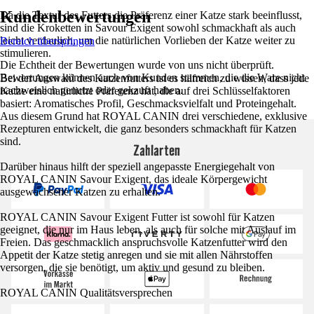
Kundenbewertungen
Da die Textur des Futters die Präferenz einer Katze stark beeinflusst,
sind die Kroketten in Savour Exigent sowohl schmackhaft als auch
leicht verdaulich, um die natürlichen Vorlieben der Katze weiter zu
Bereich überspringen
stimulieren.
Die Echtheit der Bewertungen wurde von uns nicht überprüft.
Bewertungen können auch von Kunden stammen, die die Ware nicht
Bei der Auswahl des Katzenfutters ist es hilfreich zu wissen, dass jede
nachweislich genutzt oder gekauft haben.
Katze eine natürliche Präferenz hat, die auf drei Schlüsselfaktoren
basiert: Aromatisches Profil, Geschmacksvielfalt und Proteingehalt.
Aus diesem Grund hat ROYAL CANIN drei verschiedene, exklusive
Rezepturen entwickelt, die ganz besonders schmackhaft für Katzen
sind.
Zahlarten
Darüber hinaus hilft der speziell angepasste Energiegehalt von
ROYAL CANIN Savour Exigent, das ideale Körpergewicht
ausgewachsener Katzen zu erhalten.
ROYAL CANIN Savour Exigent Futter ist sowohl für Katzen
geeignet, die nur im Haus leben, als auch für solche mit Auslauf im
Freien. Das geschmacklich anspruchsvolle Katzenfutter wird den
Appetit der Katze stetig anregen und sie mit allen Nährstoffen
versorgen, die sie benötigt, um aktiv und gesund zu bleiben.
ROYAL CANIN Qualitätsversprechen