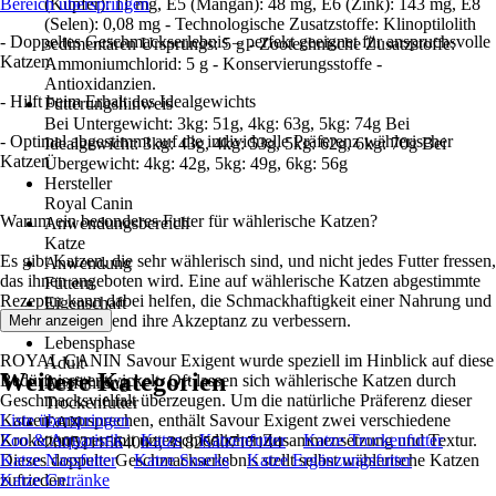
Bereich überspringen
(Kupfer): 11 mg, E5 (Mangan): 48 mg, E6 (Zink): 143 mg, E8
(Selen): 0,08 mg - Technologische Zusatzstoffe: Klinoptilolith
- Doppeltes Geschmackserlebnis – perfekt geeignet für anspruchsvolle
sedimentären Ursprungs: 5 g - Zootechnische Zusatzstoffe:
Katzen
Ammoniumchlorid: 5 g - Konservierungsstoffe -
Antioxidanzien.
- Hilft beim Erhalt des Idealgewichts
Fütterungshinweis
Bei Untergewicht: 3kg: 51g, 4kg: 63g, 5kg: 74g Bei
- Optimal abgestimmt auf die individuelle Präferenz wählerischer
Idealgewicht: 3kg: 43g, 4kg: 53g, 5kg: 62g, 6kg: 70g Bei
Katzen
Übergewicht: 4kg: 42g, 5kg: 49g, 6kg: 56g
Hersteller
Royal Canin
Warum ein besonderes Futter für wählerische Katzen?
Anwendungsbereich
Katze
Es gibt Katzen, die sehr wählerisch sind, und nicht jedes Futter fressen,
Anwendung
das ihnen angeboten wird. Eine auf wählerische Katzen abgestimmte
Füttern
Rezeptur kann dabei helfen, die Schmackhaftigkeit einer Nahrung und
Eigenschaft
damit einhergehend ihre Akzeptanz zu verbessern.
Mehr anzeigen
Sensitive
Lebensphase
ROYAL CANIN Savour Exigent wurde speziell im Hinblick auf diese
Adult
Weitere Kategorien
Bedürfnisse entwickelt. Oft lassen sich wählerische Katzen durch
Ausführung
Geschmacksvielfalt überzeugen. Um die natürliche Präferenz dieser
Trockenfutter
Katzen anzusprechen, enthält Savour Exigent zwei verschiedene
Liste überspringen
EAN
Krokettentypen mit unterschiedlicher Zusammensetzung und Textur.
Zoo & Aquaristik
Katze
Katzenfutter
Katze Trockenfutter
2005211564004, 3182550717144
Dieses doppelte Geschmackserlebnis stellt selbst wählerische Katzen
Katze Nassfutter
Katze Snacks
Katze Ergänzungsfutter
zufrieden.
Katze Getränke