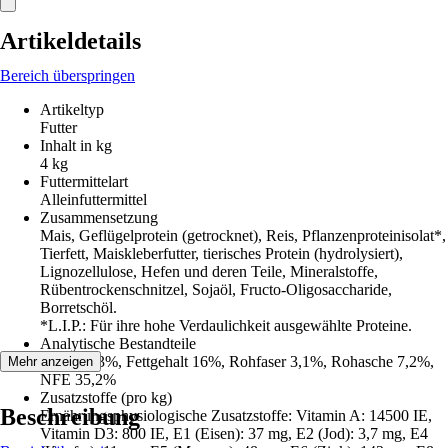
Artikeldetails
Bereich überspringen
Artikeltyp
Futter
Inhalt in kg
4 kg
Futtermittelart
Alleinfuttermittel
Zusammensetzung
Mais, Geflügelprotein (getrocknet), Reis, Pflanzenproteinisolat*,
Tierfett, Maiskleberfutter, tierisches Protein (hydrolysiert),
Lignozellulose, Hefen und deren Teile, Mineralstoffe,
Rübentrockenschnitzel, Sojaöl, Fructo-Oligosaccharide,
Borretschöl.
*L.I.P.: Für ihre hohe Verdaulichkeit ausgewählte Proteine.
Analytische Bestandteile
Protein 33%, Fettgehalt 16%, Rohfaser 3,1%, Rohasche 7,2%,
Mehr anzeigen
NFE 35,2%
Zusatzstoffe (pro kg)
Beschreibung
Ernährungsphysiologische Zusatzstoffe: Vitamin A: 14500 IE,
Vitamin D3: 800 IE, E1 (Eisen): 37 mg, E2 (Jod): 3,7 mg, E4