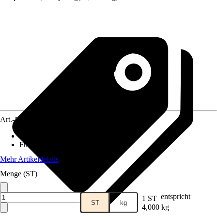
Art.-Nr.
5211564
Lebensphase
:
Adult
Futtermittelart
:
Alleinfuttermittel
Mehr Artikeldetails
Menge (ST)
entspricht
1 ST
ST
kg
4,000 kg