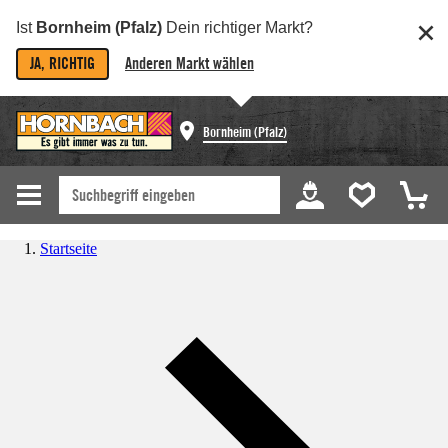
Ist
Bornheim (Pfalz)
Dein richtiger Markt?
JA, RICHTIG
Anderen Markt wählen
Bornheim (Pfalz)
Startseite