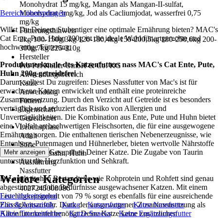
Monohydrat 15 mg/kg, Mangan als Mangan-II-sulfat,
Bereich überspringen
Monohydrat 3mg/kg, Jod als Cacliumjodat, wasserfrei 0,75
mg/kg
Willst Du Deinem Stubentiger eine optimale Ernährung bieten? MAC's
Fütterungshinweis
Cat Ente, Pute, Huhn 200g ist die ideale Wahl für artgerechte und
2kg 100-150g,3kg 120-180,4kg 150-200,5kg 180-250,6kg 200-
hochwertige Fütterung.
300g,7kg 225-310g
Hersteller
Produktmerkmale des Katzenfutters nass MAC's Cat Ente, Pute,
Pro Pet Koller GmbH & Co. KG
Huhn 200g getreidefrei
Anwendungsbereich
Darum solltest Du zugreifen: Dieses Nassfutter von Mac's ist für
Katze
erwachsene Katzen entwickelt und enthält eine proteinreiche
Anwendung
Zusammensetzung. Durch den Verzicht auf Getreide ist es besonders
Füttern
verträglich und reduziert das Risiko von Allergien und
Eigenschaft
Unverträglichkeiten. Die Kombination aus Ente, Pute und Huhn bietet
Getreidefrei
eine Vielfalt an hochwertigen Fleischsorten, die für eine ausgewogene
Lebensphase
Ernährung sorgen. Die enthaltenen tierischen Nebenerzeugnisse, wie
Adult
Entenherz, Putenmagen und Hühnerleber, bieten wertvolle Nährstoffe
Sorte
und fördern die Gesundheit Deiner Katze. Die Zugabe von Taurin
Mehr anzeigen
Ente, Truthahn, Huhn
unterstützt die Herzfunktion und Sehkraft.
Ausführung
Nassfutter
Weitere Kategorien
Die analytischen Bestandteile wie Rohprotein und Rohfett sind genau
EAN
abgestimmt auf die Bedürfnisse ausgewachsener Katzen. Mit einem
4027245008086
Feuchtigkeitsgehalt von 79 % sorgt es ebenfalls für eine ausreichende
Liste überspringen
Flüssigkeitszufuhr. Dank der ausgewogenen Zusammensetzung als
Zoo & Aquaristik
Katze
Katzenfutter
Katze Nassfutter
Alleinfuttermittel benötigt Deine Katze keine zusätzlichen
Katze Trockenfutter
Katze Snacks
Katze Ergänzungsfutter