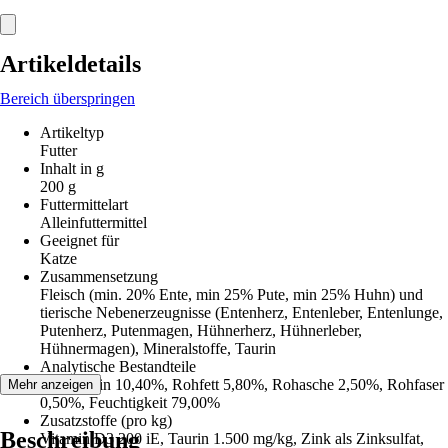
Artikeldetails
Bereich überspringen
Artikeltyp
Futter
Inhalt in g
200 g
Futtermittelart
Alleinfuttermittel
Geeignet für
Katze
Zusammensetzung
Fleisch (min. 20% Ente, min 25% Pute, min 25% Huhn) und
tierische Nebenerzeugnisse (Entenherz, Entenleber, Entenlunge,
Putenherz, Putenmagen, Hühnerherz, Hühnerleber,
Hühnermagen), Mineralstoffe, Taurin
Analytische Bestandteile
Rohprotein 10,40%, Rohfett 5,80%, Rohasche 2,50%, Rohfaser
Mehr anzeigen
0,50%, Feuchtigkeit 79,00%
Zusatzstoffe (pro kg)
Beschreibung
Vitamin D3 200 iE, Taurin 1.500 mg/kg, Zink als Zinksulfat,