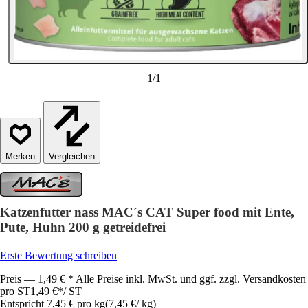
1
/
1
Vergleichen
Katzenfutter nass MAC´s CAT Super food mit Ente,
Pute, Huhn 200 g getreidefrei
Erste Bewertung schreiben
Preis — 1,49 € * Alle Preise inkl. MwSt. und ggf. zzgl. Versandkosten
pro ST
1,49 €
*
/
ST
Entspricht 7,45 € pro kg
(
7,45 €
/
kg
)