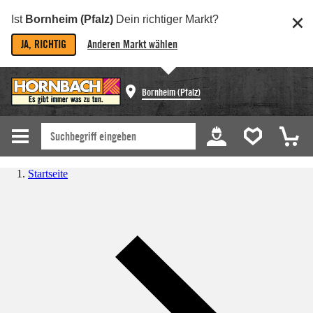
Ist
Bornheim (Pfalz)
Dein richtiger Markt?
JA, RICHTIG
Anderen Markt wählen
Bornheim (Pfalz)
Startseite