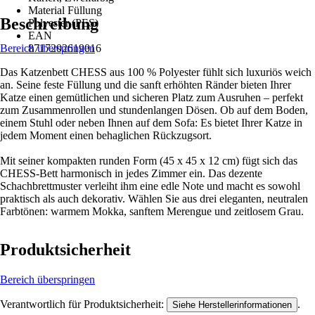
Material Füllung
Beschreibung
Polyester (PES)
EAN
Bereich überspringen
8717202619016
Das Katzenbett CHESS aus 100 % Polyester fühlt sich luxuriös weich
an. Seine feste Füllung und die sanft erhöhten Ränder bieten Ihrer
Katze einen gemütlichen und sicheren Platz zum Ausruhen – perfekt
zum Zusammenrollen und stundenlangen Dösen. Ob auf dem Boden,
einem Stuhl oder neben Ihnen auf dem Sofa: Es bietet Ihrer Katze in
jedem Moment einen behaglichen Rückzugsort.
Mit seiner kompakten runden Form (45 x 45 x 12 cm) fügt sich das
CHESS-Bett harmonisch in jedes Zimmer ein. Das dezente
Schachbrettmuster verleiht ihm eine edle Note und macht es sowohl
praktisch als auch dekorativ. Wählen Sie aus drei eleganten, neutralen
Farbtönen: warmem Mokka, sanftem Merengue und zeitlosem Grau.
Produktsicherheit
Bereich überspringen
Verantwortlich für Produktsicherheit:
.
Siehe Herstellerinformationen