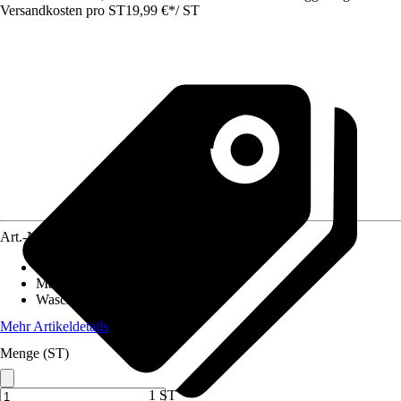
Versandkosten pro ST
19,99 €
*
/
ST
Art.-Nr.
12501527
Material Bezug
:
Polyester (PES)
Material Füllung
:
Polyester (PES)
Waschbar
:
Nein
Mehr Artikeldetails
Menge (ST)
1 ST