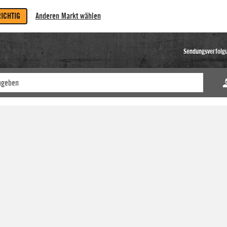
RICHTIG
Anderen Markt wählen
Sendungsverfolg