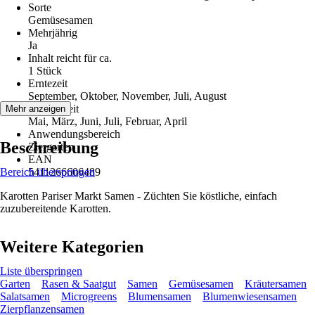
Sorte
Gemüsesamen
Mehrjährig
Ja
Inhalt reicht für ca.
1 Stück
Erntezeit
September, Oktober, November, Juli, August
Aussaatzeit
Mehr anzeigen
Mai, März, Juni, Juli, Februar, April
Anwendungsbereich
Beschreibung
Ziergarten
EAN
Bereich überspringen
5411266606489
Karotten Pariser Markt Samen - Züchten Sie köstliche, einfach
zuzubereitende Karotten.
Weitere Kategorien
Liste überspringen
Garten
Rasen & Saatgut
Samen
Gemüsesamen
Kräutersamen
Salatsamen
Microgreens
Blumensamen
Blumenwiesensamen
Zierpflanzensamen