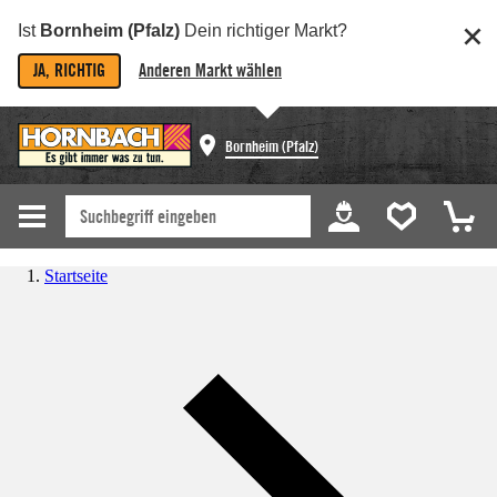
Ist
Bornheim (Pfalz)
Dein richtiger Markt?
JA, RICHTIG
Anderen Markt wählen
Bornheim (Pfalz)
Startseite