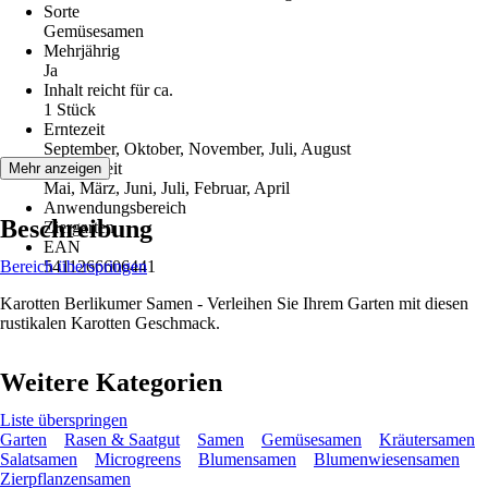
Sorte
Gemüsesamen
Mehrjährig
Ja
Inhalt reicht für ca.
1 Stück
Erntezeit
September, Oktober, November, Juli, August
Aussaatzeit
Mehr anzeigen
Mai, März, Juni, Juli, Februar, April
Anwendungsbereich
Beschreibung
Ziergarten
EAN
Bereich überspringen
5411266606441
Karotten Berlikumer Samen - Verleihen Sie Ihrem Garten mit diesen
rustikalen Karotten Geschmack.
Weitere Kategorien
Liste überspringen
Garten
Rasen & Saatgut
Samen
Gemüsesamen
Kräutersamen
Salatsamen
Microgreens
Blumensamen
Blumenwiesensamen
Zierpflanzensamen