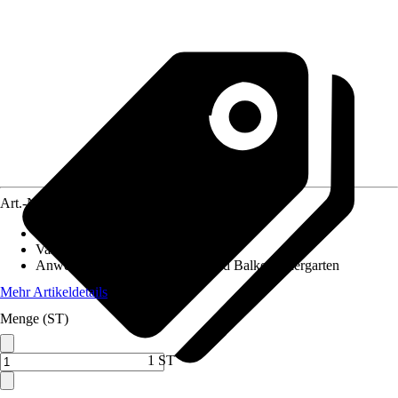
Art.-Nr.
12015588
Aussaatzeit
:
April, Mai
Variante
:
Blumen einjährig
Anwendungsbereich
:
Terrasse und Balkon, Ziergarten
Mehr Artikeldetails
Menge (ST)
1 ST