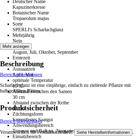
Deutscher Name
Kapuzinerkresse
Botanischer Name
Tropaeolum majus
Sorte
SPERLI's Scharlachglanz
Mehrjährig
Nein
Blütezeit
Mehr anzeigen
August, Juli, Oktober, September
Erntezeit
Beschreibung
-
Aussaatzeit
Bereich überspringen
April, Mai
optimale Temperatur
Scharlachglanz ist eine einjährige, einfach zu ziehende Pflanze mit
15 °C
halbgefüllten Blüten.
Abstand zwischen den Samen
30 cm
Abstand zwischen der Reihe
Produktsicherheit
40 cm
Züchtungsform
Samenfestes Saatgut
Bereich überspringen
Anwendungsbereich
Terrasse und Balkon, Ziergarten
Verantwortlich für Produktsicherheit:
.
Siehe Herstellerinformationen
Einsatzbereich