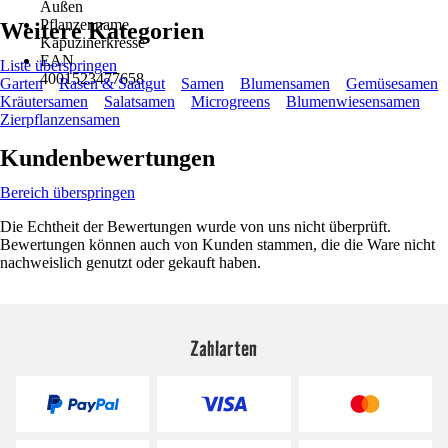
Außen
Pflanzenname
Weitere Kategorien
Kapuzinerkresse
EAN
Liste überspringen
4001523477658
Garten
Rasen & Saatgut
Samen
Blumensamen
Gemüsesamen
Kräutersamen
Salatsamen
Microgreens
Blumenwiesensamen
Zierpflanzensamen
Kundenbewertungen
Bereich überspringen
Die Echtheit der Bewertungen wurde von uns nicht überprüft.
Bewertungen können auch von Kunden stammen, die die Ware nicht
nachweislich genutzt oder gekauft haben.
Zahlarten