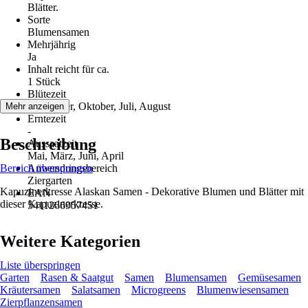
Blätter.
Sorte
Blumensamen
Mehrjährig
Ja
Inhalt reicht für ca.
1 Stück
Blütezeit
September, Oktober, Juli, August
Mehr anzeigen
Erntezeit
-
Beschreibung
Aussaatzeit
Mai, März, Juni, April
Bereich überspringen
Anwendungsbereich
Ziergarten
Kapuzinerkresse Alaskan Samen - Dekorative Blumen und Blätter mit
EAN
dieser Kapuzinerkresse.
5411266957451
Weitere Kategorien
Liste überspringen
Garten
Rasen & Saatgut
Samen
Blumensamen
Gemüsesamen
Kräutersamen
Salatsamen
Microgreens
Blumenwiesensamen
Zierpflanzensamen