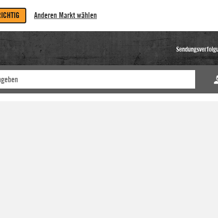
RICHTIG
Anderen Markt wählen
Sendungsverfolg