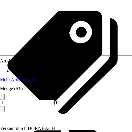
Art.-Nr.
4400573
Anwendung
:
Messen
Mehr Artikeldetails
Menge (ST)
1 ST
Verkauf durch:
HORNBACH