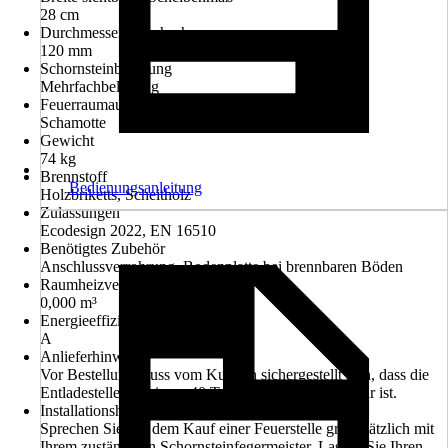
28 cm
Durchmesser Rauchrohr
120 mm
Schornsteinbelegung
Mehrfachbelegung
Feuerraumauskleidung
Schamotte
Gewicht
74 kg
Brennstoff
Bedienungsanleitung
Holzbriketts, Scheitholz
Zulassungen
Ecodesign 2022, EN 16510
Benötigtes Zubehör
Anschlussverrohrung, Bodenplatte bei brennbaren Böden
Raumheizvermögen
0,000 m³
Energieeffizienzklasse
A
Anlieferhinweis
Vor Bestellung muss vom Kunden sichergestellt sein, dass die
Entladestelle mit einem 40 Tonnen - LKW erreichbar ist.
Installationshinweis
Sprechen Sie vor dem Kauf einer Feuerstelle grundsätzlich mit
Ihrem zuständigen Schornsteinfegermeister. Lassen Sie Ihren