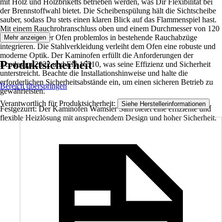
mit Holz und Holzbriketts betrieben werden, was Dir Flexibilität bei
der Brennstoffwahl bietet. Die Scheibenspülung hält die Sichtscheibe
sauber, sodass Du stets einen klaren Blick auf das Flammenspiel hast.
Mit einem Rauchrohranschluss oben und einem Durchmesser von 120
mm lässt sich der Ofen problemlos in bestehende Rauchabzüge
Mehr anzeigen
integrieren. Die Stahlverkleidung verleiht dem Ofen eine robuste und
moderne Optik. Der Kaminofen erfüllt die Anforderungen der
Produktsicherheit
Ecodesign 2022 und EN 16510, was seine Effizienz und Sicherheit
unterstreicht. Beachte die Installationshinweise und halte die
erforderlichen Sicherheitsabstände ein, um einen sicheren Betrieb zu
Bereich überspringen
gewährleisten.
Verantwortlich für Produktsicherheit:
.
Siehe Herstellerinformationen
Festgezurrt: Der Kaminofen Wamsler Sam bietet eine effiziente und
flexible Heizlösung mit ansprechendem Design und hoher Sicherheit.