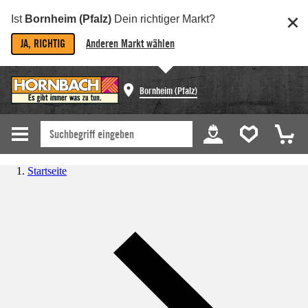
Ist
Bornheim (Pfalz)
Dein richtiger Markt?
JA, RICHTIG
Anderen Markt wählen
Bornheim (Pfalz)
Startseite