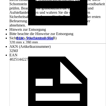
Schornstein vor dem Einbau der Feuerstelle auf Verwendbarkeit
prüfen. Beachten Sie grundsätzlich die Bedienungs- und
Aufstellanleitungen und wahren Sie die erforderlichen
Sicherheitsabstände. Lassen Sie die Feuerstelle vor der ersten
Befeuerung durch den Bezirksschornsteinfegermeister
abnehmen.
Hinweis zur Entsorgung
Bitte beachte die Hinweise zur Entsorgung
Sichtbares Scheibenmaß (HxB)
EEK - Produktdatenblatt
320 mm x 280 mm
AKN (Artikelkurznummer)
32MJ
EAN
4025144227065