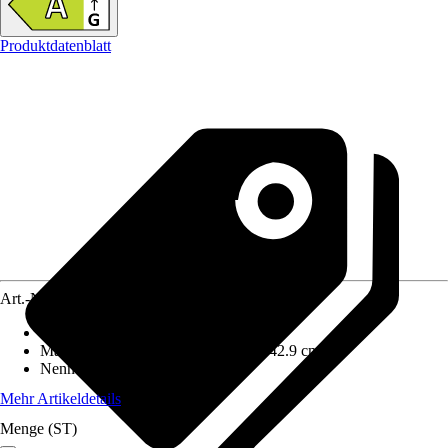
Produktdatenblatt
Art.-Nr.
12646795
Ausführung
:
Kaminofen
Maße (BxHxT)
:
51.1 cm x 95 cm x 42.9 cm
Nennwärmeleistung
:
6 kW
Mehr Artikeldetails
Menge (ST)