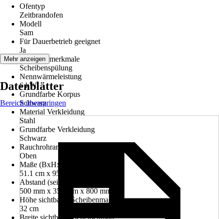
Ofentyp
Zeitbrandofen
Modell
Sam
Für Dauerbetrieb geeignet
Ja
Leistungsmerkmale
Mehr anzeigen
Scheibenspülung
Nennwärmeleistung
Datenblätter
6 kW
Grundfarbe Korpus
Bereich überspringen
Schwarz
Material Verkleidung
Stahl
Grundfarbe Verkleidung
Schwarz
Rauchrohranschluss
Oben
Maße (BxHxT)
51.1 cm x 95 cm x 42.9 cm
Abstand (seite/hinten/vorne)
500 mm x 350 mm x 800 mm
Höhe sichtbares Scheibenmaß
32 cm
Breite sichtbares Scheibenmaß