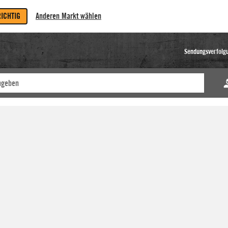
RICHTIG
Anderen Markt wählen
Sendungsverfolg