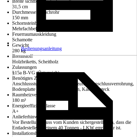
Breite sichtbares Scheibenmaß
31,5 cm
Durchmesser Rauchrohr
150 mm
Schornsteinbelegung
Mehrfachbelegung
Feuerraumauskleidung
Schamotte
Gewicht
Bedienungsanleitung
280 kg
Brennstoff
Holzbriketts, Scheitholz
Zulassungen
§15a B-VG (Österreich)
Benötigtes Zubehör
Anschlussstutzen für externe Luftzufuhr, Anschlussverrohrung,
Bodenplatte bei brennbaren Böden, Kaminbesteck
Raumheizvermögen
180 m³
Energieeffizienzklasse
A+
Anlieferhinweis
Vor Bestellung muss vom Kunden sichergestellt sein, dass die
Entladestelle mit einem 40 Tonnen - LKW erreichbar ist.
Installationshinweis