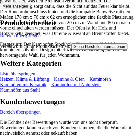
gewährleistet, was den Brennstoffverbrauch reduziert. Die
Scheibenspülung sorgt dafür, dass die Sicht auf das Feuer klar bleibt.
Mehr anzeigen
Der Rauchrohranschluss hinten und die kompakte Bauweise mit den
Maßen 178 cm x 76 cm x 62 cm ermöglichen eine flexible Platzierung,
Produktsicherheit
wobei die Sicherheitsabstände von 20 cm zur Wand und 80 cm nach
vorne eingehalten werden müssen. Der Ofen ist für Holz und
Holzbriketts geeignet, was Dir eine Auswahl an Brennstoffen bietet.
Bereich überspringen
Festgezurrt: Der Kaminofen Stockholm Keramik weiß 9 kW
Verantwortlich für Produktsicherheit:
.
Siehe Herstellerinformationen
kombiniert stilvolles Design mit effizienter Heizleistung und ist eine
hervorragende Wahl für jeden Wohnraum.
Weitere Kategorien
Liste überspringen
Heizen, Klima & Lüftung
Kamine & Öfen
Kaminöfen
Kaminöfen mit Keramik
Kaminöfen mit Naturstein
Kaminöfen aus Stahl
Kundenbewertungen
Bereich überspringen
Die Echtheit der Bewertungen wurde von uns nicht überprüft.
Bewertungen können auch von Kunden stammen, die die Ware nicht
nachweislich genutzt oder gekauft haben.