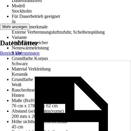
Dauerbrandofen
Modell
Stockholm
Für Dauerbetrieb geeignet
Ja
Leistungsmerkmale
Mehr anzeigen
Externe Verbrennungsluftzufuhr, Scheibenspülung
Variante
Datenblätter
Mit Wärmespeicher
Nennwärmeleistung
Bereich überspringen
9 kW
Grundfarbe Korpus
Schwarz
Material Verkleidung
Keramik
Grundfarbe Verkleidung
Weiß
Rauchrohranschluss
Hinten
Maße (BxHxT)
76 cm x 178 cm x 62 cm
Abstand (seite/hinten/vorne)
200 mm x 200 mm x 800 mm
Höhe sichtbares Scheibenmaß
45 cm