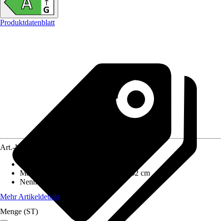
Produktdatenblatt
Art.-Nr.
12486263
Ausführung
:
Kaminofen
Maße (BxHxT)
:
76 cm x 178 cm x 62 cm
Nennwärmeleistung
:
9 kW
Mehr Artikeldetails
Menge (ST)