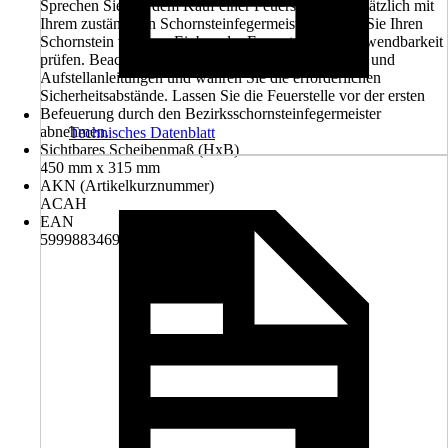
Sprechen Sie vor dem Kauf einer Feuerstelle grundsätzlich mit
Ihrem zuständigen Schornsteinfegermeister. Lassen Sie Ihren
Schornstein vor dem Einbau der Feuerstelle auf Verwendbarkeit
prüfen. Beachten Sie grundsätzlich die Bedienungs- und
Aufstellanleitungen und wahren Sie die erforderlichen
Sicherheitsabstände. Lassen Sie die Feuerstelle vor der ersten
Befeuerung durch den Bezirksschornsteinfegermeister
abnehmen.
Technisches Datenblatt
Sichtbares Scheibenmaß (HxB)
450 mm x 315 mm
AKN (Artikelkurznummer)
ACAH
EAN
5999883469859