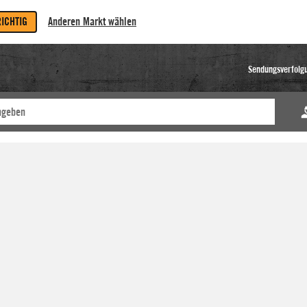
RICHTIG
Anderen Markt wählen
Sendungsverfolg