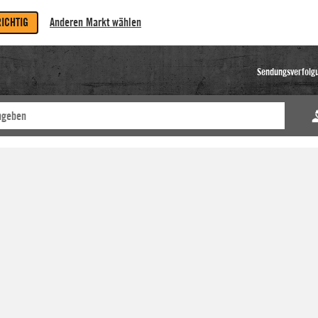
RICHTIG
Anderen Markt wählen
Sendungsverfolg