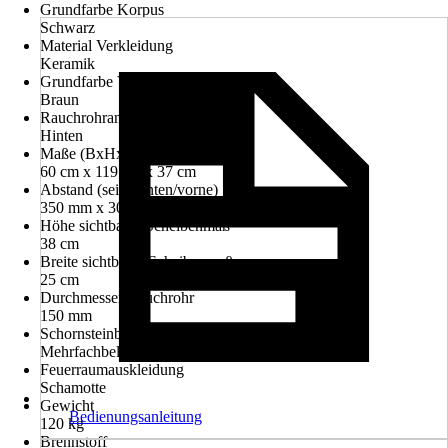
Grundfarbe Korpus
Schwarz
Material Verkleidung
Keramik
Grundfarbe Verkleidung
Braun
Rauchrohranschluss
Hinten
Maße (BxHxT)
60 cm x 119 cm x 37 cm
Abstand (seite/hinten/vorne)
350 mm x 300 mm x 800 mm
Höhe sichtbares Scheibenmaß
38 cm
Breite sichtbares Scheibenmaß
25 cm
Durchmesser Rauchrohr
150 mm
Schornsteinbelegung
Mehrfachbelegung
Feuerraumauskleidung
Schamotte
Gewicht
Bedienungsanleitung
120 kg
Brennstoff