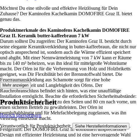
Möchtest Du eine stilvolle und effektive Heizlösung für Dein
Zuhause? Der Kaminofen Kachelkamin DOMOFIRE Graz II. bietet
genau das.
Produktmerkmale des Kaminofens Kachelkamin DOMOFIRE
Graz II. Keramik butter-kaffeebraun 7 kW
Darum solltest Du zugreifen: Der Kaminofen Graz II. besticht durch
seine elegante Keramikverkleidung in butter-kaffeebraun, die nicht nur
optisch ansprechend ist, sondern auch die Wärme effizient speichert
und abgibt. Mit einer Nennwärmeleistung von 7 kW kann er Räume
bis zu 140 m³ beheizen, was ihn ideal für mittelgroße Wohnräume
macht. Der Ofen ist für die Verbrennung von Holz und Holzbriketts
geeignet, was Dir Flexibilität bei der Brennstoffwahl bietet. Die
Feuerraumauskleidung aus Schamotte sorgt für eine hohe
Hitzebeständigkeit und Langlebigkeit des Ofens. Der
Mehr anzeigen
Rauchrohranschluss befindet sich hinten, was eine unauffällige
Installation ermöglicht. Beachte die erforderlichen Sicherheitsabstände:
Produktsicherheit
30 cm zur Rückwand, 35 cm zu den Seiten und 80 cm nach vorne, um
einen sicheren Betrieb zu gewährleisten. Der Ofen ist
raumluftabhängig und für Mehrfachbelegung zugelassen, was ihn
Bereich überspringen
vielseitig einsetzbar macht.
Verantwortlich für Produktsicherheit:
.
Siehe Herstellerinformationen
Festgezurrt: Der DOMOFIRE Graz II. kombiniert ansprechendes
Design mit effizienter Heizleistung und ist eine hervorragende Wahl