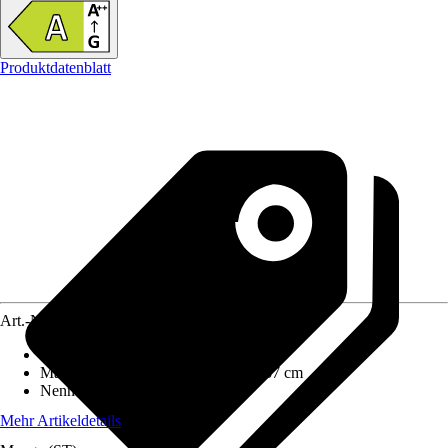
Produktdatenblatt
Art.-Nr.
12486249
Ausführung
:
Kaminofen
Maße (BxHxT)
:
60 cm x 119 cm x 37 cm
Nennwärmeleistung
:
7 kW
Mehr Artikeldetails