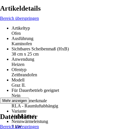
Artikeldetails
Bereich überspringen
Artikeltyp
Ofen
Ausführung
Kaminofen
Sichtbares Scheibenmaß (HxB)
38 cm x 25 cm
Anwendung
Heizen
Ofentyp
Zeitbrandofen
Modell
Graz II.
Für Dauerbetrieb geeignet
Nein
Leistungsmerkmale
Mehr anzeigen
RLA - Raumluftabhängig
Variante
Datenblätter
Mit Holzfach
Nennwärmeleistung
Bereich überspringen
7 kW