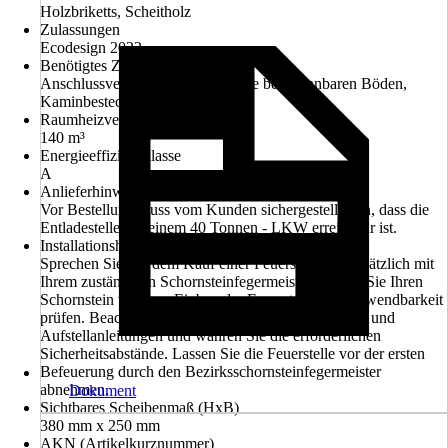
Holzbriketts, Scheitholz
Zulassungen
Ecodesign 2022
Benötigtes Zubehör
Anschlussverrohrung, Bodenplatte bei brennbaren Böden,
Kaminbesteck
Raumheizvermögen
140 m³
Energieeffizienzklasse
A
Anlieferhinweis
Vor Bestellung muss vom Kunden sichergestellt sein, dass die
Entladestelle mit einem 40 Tonnen - LKW erreichbar ist.
Installationshinweis
Sprechen Sie vor dem Kauf einer Feuerstelle grundsätzlich mit
Ihrem zuständigen Schornsteinfegermeister. Lassen Sie Ihren
Schornstein vor dem Einbau der Feuerstelle auf Verwendbarkeit
prüfen. Beachten Sie grundsätzlich die Bedienungs- und
Aufstellanleitungen und wahren Sie die erforderlichen
Sicherheitsabstände. Lassen Sie die Feuerstelle vor der ersten
Befeuerung durch den Bezirksschornsteinfegermeister
abnehmen.
Dokument
Sichtbares Scheibenmaß (HxB)
380 mm x 250 mm
AKN (Artikelkurznummer)