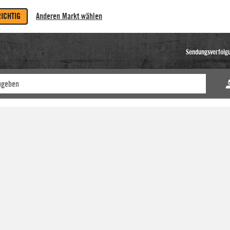
RICHTIG
Anderen Markt wählen
Sendungsverfolg