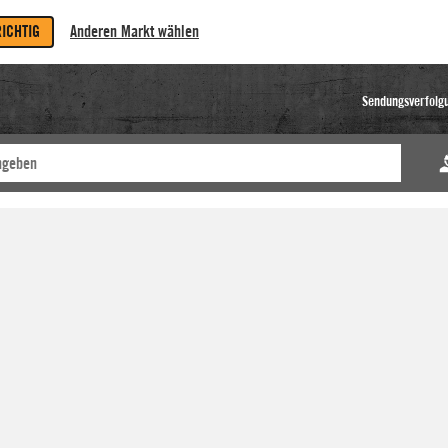
RICHTIG
Anderen Markt wählen
Sendungsverfolg