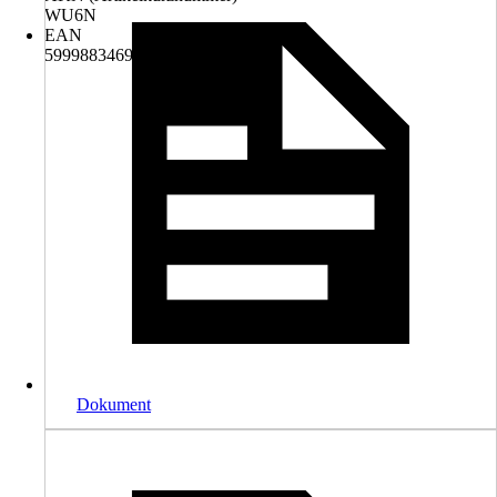
WU6N
EAN
5999883469712
Dokument