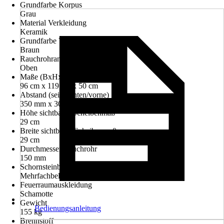
Grundfarbe Korpus
Grau
Material Verkleidung
Keramik
Grundfarbe Verkleidung
Braun
Rauchrohranschluss
Oben
Maße (BxHxT)
96 cm x 119 cm x 50 cm
Abstand (seite/hinten/vorne)
350 mm x 300 mm x 800 mm
Höhe sichtbares Scheibenmaß
29 cm
Breite sichtbares Scheibenmaß
29 cm
Durchmesser Rauchrohr
150 mm
Schornsteinbelegung
Mehrfachbelegung
Feuerraumauskleidung
Schamotte
Gewicht
Bedienungsanleitung
155 kg
Brennstoff