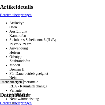
Artikeldetails
Bereich überspringen
Artikeltyp
Ofen
Ausführung
Kaminofen
Sichtbares Scheibenmaß (HxB)
29 cm x 29 cm
Anwendung
Heizen
Ofentyp
Zeitbrandofen
Modell
Bremen II.
Für Dauerbetrieb geeignet
Nein
Leistungsmerkmale
Mehr anzeigen
RLA - Raumluftabhängig
Variante
Datenblätter
Mit Holzfach
Nennwärmeleistung
Bereich überspringen
7 kW