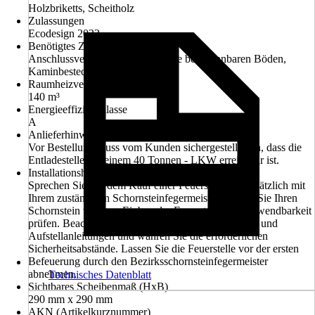
Holzbriketts, Scheitholz
Zulassungen
Ecodesign 2022
Benötigtes Zubehör
Anschlussverrohrung, Bodenplatte bei brennbaren Böden,
Kaminbesteck
Raumheizvermögen
140 m³
Energieeffizienzklasse
A
Anlieferhinweis
Vor Bestellung muss vom Kunden sichergestellt sein, dass die
Entladestelle mit einem 40 Tonnen - LKW erreichbar ist.
Installationshinweis
Sprechen Sie vor dem Kauf einer Feuerstelle grundsätzlich mit
Ihrem zuständigen Schornsteinfegermeister. Lassen Sie Ihren
Schornstein vor dem Einbau der Feuerstelle auf Verwendbarkeit
prüfen. Beachten Sie grundsätzlich die Bedienungs- und
Aufstellanleitungen und wahren Sie die erforderlichen
Sicherheitsabstände. Lassen Sie die Feuerstelle vor der ersten
Befeuerung durch den Bezirksschornsteinfegermeister
abnehmen.
Technisches Datenblatt
Sichtbares Scheibenmaß (HxB)
290 mm x 290 mm
AKN (Artikelkurznummer)