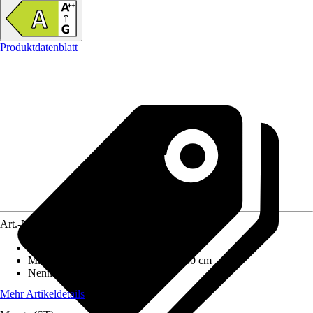
Produktdatenblatt
Art.-Nr.
12486264
Ausführung
:
Kaminofen
Maße (BxHxT)
:
96 cm x 119 cm x 50 cm
Nennwärmeleistung
:
7 kW
Mehr Artikeldetails