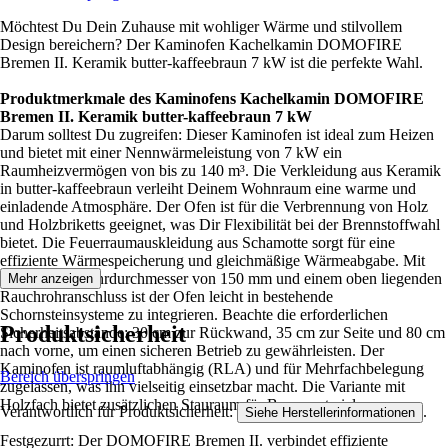
Möchtest Du Dein Zuhause mit wohliger Wärme und stilvollem
Design bereichern? Der Kaminofen Kachelkamin DOMOFIRE
Bremen II. Keramik butter-kaffeebraun 7 kW ist die perfekte Wahl.
Produktmerkmale des Kaminofens Kachelkamin DOMOFIRE
Bremen II. Keramik butter-kaffeebraun 7 kW
Darum solltest Du zugreifen: Dieser Kaminofen ist ideal zum Heizen
und bietet mit einer Nennwärmeleistung von 7 kW ein
Raumheizvermögen von bis zu 140 m³. Die Verkleidung aus Keramik
in butter-kaffeebraun verleiht Deinem Wohnraum eine warme und
einladende Atmosphäre. Der Ofen ist für die Verbrennung von Holz
und Holzbriketts geeignet, was Dir Flexibilität bei der Brennstoffwahl
bietet. Die Feuerraumauskleidung aus Schamotte sorgt für eine
effiziente Wärmespeicherung und gleichmäßige Wärmeabgabe. Mit
einem Rauchrohrdurchmesser von 150 mm und einem oben liegenden
Mehr anzeigen
Rauchrohranschluss ist der Ofen leicht in bestehende
Schornsteinsysteme zu integrieren. Beachte die erforderlichen
Produktsicherheit
Sicherheitsabstände: 30 cm zur Rückwand, 35 cm zur Seite und 80 cm
nach vorne, um einen sicheren Betrieb zu gewährleisten. Der
Kaminofen ist raumluftabhängig (RLA) und für Mehrfachbelegung
Bereich überspringen
zugelassen, was ihn vielseitig einsetzbar macht. Die Variante mit
Holzfach bietet zusätzlichen Stauraum für Brennmaterial.
Verantwortlich für Produktsicherheit:
.
Siehe Herstellerinformationen
Festgezurrt: Der DOMOFIRE Bremen II. verbindet effiziente