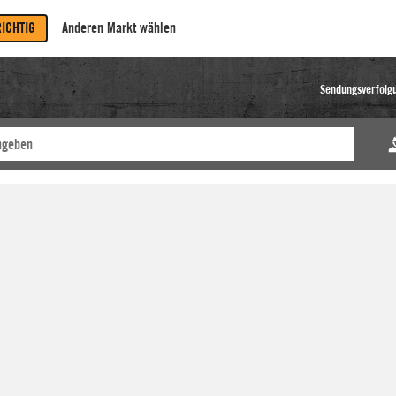
RICHTIG
Anderen Markt wählen
Sendungsverfolg