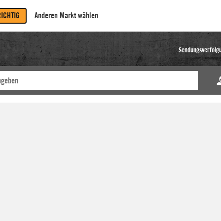
RICHTIG
Anderen Markt wählen
Sendungsverfolg