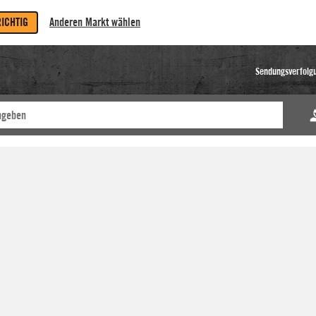
RICHTIG
Anderen Markt wählen
Sendungsverfolg