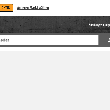
RICHTIG
Anderen Markt wählen
Sendungsverfolg