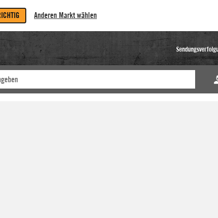
RICHTIG
Anderen Markt wählen
Sendungsverfolg