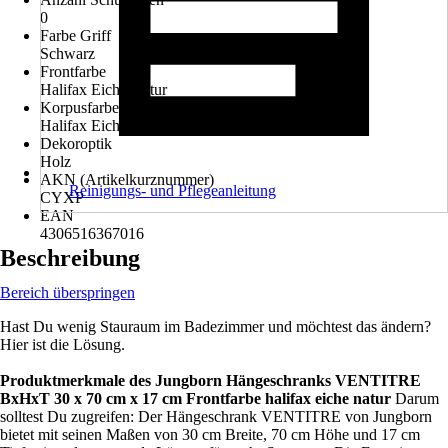
0
Farbe Griff
Schwarz
Frontfarbe
Halifax Eiche Natur
Korpusfarbe
Halifax Eiche Natur
Dekoroptik
Holz
AKN (Artikelkurznummer)
Reinigungs- und Pflegeanleitung
CYXP
EAN
4306516367016
Beschreibung
Bereich überspringen
Hast Du wenig Stauraum im Badezimmer und möchtest das ändern?
Hier ist die Lösung.
Produktmerkmale des Jungborn Hängeschranks VENTITRE
BxHxT 30 x 70 cm x 17 cm Frontfarbe halifax eiche natur
Darum
solltest Du zugreifen: Der Hängeschrank VENTITRE von Jungborn
bietet mit seinen Maßen von 30 cm Breite, 70 cm Höhe und 17 cm