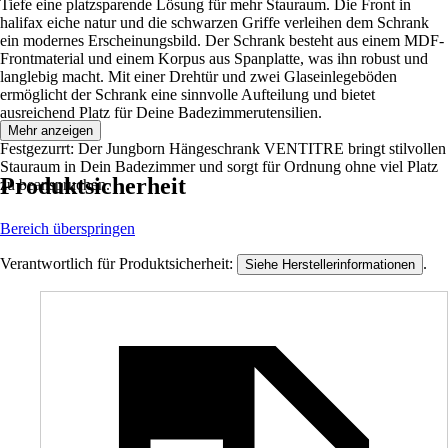
Tiefe eine platzsparende Lösung für mehr Stauraum. Die Front in
halifax eiche natur und die schwarzen Griffe verleihen dem Schrank
ein modernes Erscheinungsbild. Der Schrank besteht aus einem MDF-
Frontmaterial und einem Korpus aus Spanplatte, was ihn robust und
langlebig macht. Mit einer Drehtür und zwei Glaseinlegeböden
ermöglicht der Schrank eine sinnvolle Aufteilung und bietet
ausreichend Platz für Deine Badezimmerutensilien.
Mehr anzeigen
Festgezurrt: Der Jungborn Hängeschrank VENTITRE bringt stilvollen
Stauraum in Dein Badezimmer und sorgt für Ordnung ohne viel Platz
Produktsicherheit
zu beanspruchen.
Bereich überspringen
Verantwortlich für Produktsicherheit:
.
Siehe Herstellerinformationen