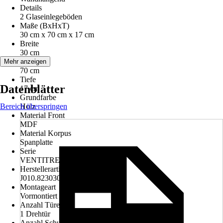
Details
2 Glaseinlegeböden
Maße (BxHxT)
30 cm x 70 cm x 17 cm
Breite
30 cm
Höhe
Mehr anzeigen
70 cm
Tiefe
Datenblätter
17 cm
Grundfarbe
Bereich überspringen
Holz
Material Front
MDF
Material Korpus
Spanplatte
Serie
VENTITRE
Herstellerartikelnummer
J010.823030
Montageart
Vormontiert
Anzahl Türen
1 Drehtür
Anzahl Schubladen