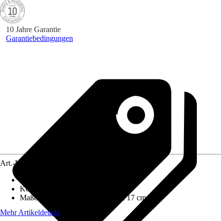
10 Jahre Garantie
Garantiebedingungen
Art.-Nr.
12137325
Frontfarbe
:
Halifax Eiche Natur
Korpusfarbe
:
Halifax Eiche Natur
Maße (BxHxT)
:
30 cm x 70 cm x 17 cm
Mehr Artikeldetails