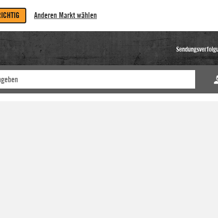
RICHTIG
Anderen Markt wählen
Sendungsverfolg