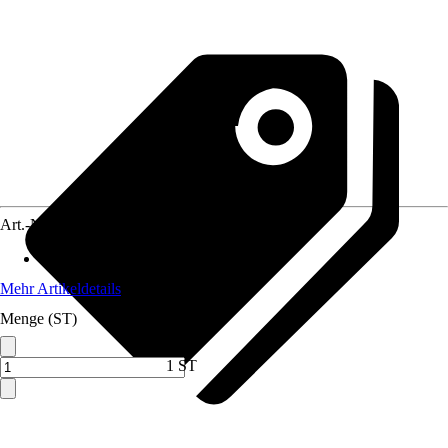
Art.-Nr.
3890965
Material
:
Metall, Kunststoff
Mehr Artikeldetails
Menge (ST)
1 ST