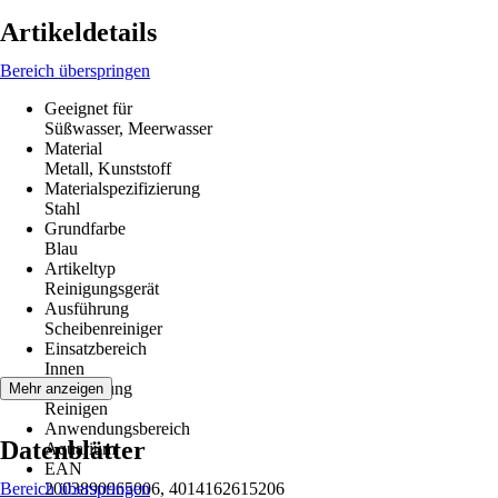
Artikeldetails
Bereich überspringen
Geeignet für
Süßwasser, Meerwasser
Material
Metall, Kunststoff
Materialspezifizierung
Stahl
Grundfarbe
Blau
Artikeltyp
Reinigungsgerät
Ausführung
Scheibenreiniger
Einsatzbereich
Innen
Anwendung
Mehr anzeigen
Reinigen
Anwendungsbereich
Datenblätter
Aquarium
EAN
Bereich überspringen
2003890965006, 4014162615206