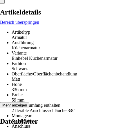
Artikeldetails
Bereich überspringen
Artikeltyp
Armatur
Ausführung
Küchenarmatur
Variante
Einhebel Küchenarmatur
Farbton
Schwarz
Oberfläche/Oberflächenbehandlung
Matt
Höhe
336 mm
Breite
59 mm
Im Lieferumfang enthalten
Mehr anzeigen
2 flexible Anschlussschläuche 3/8"
Montageart
Datenblätter
Standmontage
Anschluss