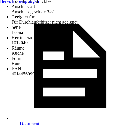
Bereich überspringen
Hochdruck - druckfest
Anschlussart
Anschlussgewinde 3/8"
Geeignet für
Für Durchlauferhitzer nicht geeignet
Serie
Leona
Herstellerartikelnummer
1012040
Räume
Küche
Form
Rund
EAN
4014456999142
Dokument