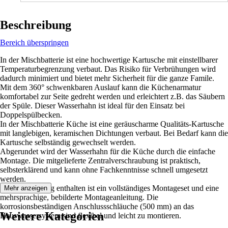
Beschreibung
Bereich überspringen
In der Mischbatterie ist eine hochwertige Kartusche mit einstellbarer
Temperaturbegrenzung verbaut. Das Risiko für Verbrühungen wird
dadurch minimiert und bietet mehr Sicherheit für die ganze Famile.
Mit dem 360° schwenkbaren Auslauf kann die Küchenarmatur
komfortabel zur Seite gedreht werden und erleichtert z.B. das Säubern
der Spüle. Dieser Wasserhahn ist ideal für den Einsatz bei
Doppelspülbecken.
In der Mischbatterie Küche ist eine geräuscharme Qualitäts-Kartusche
mit langlebigen, keramischen Dichtungen verbaut. Bei Bedarf kann die
Kartusche selbständig gewechselt werden.
Abgerundet wird der Wasserhahn für die Küche durch die einfache
Montage. Die mitgelieferte Zentralverschraubung ist praktisch,
selbsterklärend und kann ohne Fachkenntnisse schnell umgesetzt
werden.
Im Lieferumfang enthalten ist ein vollständiges Montageset und eine
Mehr anzeigen
mehrsprachige, bebilderte Montageanleitung. Die
korrosionsbeständigen Anschlussschläuche (500 mm) an das
Weitere Kategorien
Hauswassersystem sind flexibel und leicht zu montieren.