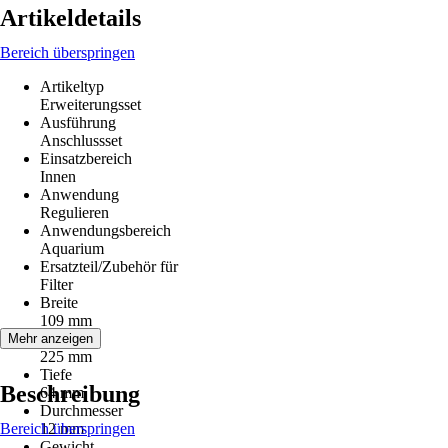
Artikeldetails
Bereich überspringen
Artikeltyp
Erweiterungsset
Ausführung
Anschlussset
Einsatzbereich
Innen
Anwendung
Regulieren
Anwendungsbereich
Aquarium
Ersatzteil/Zubehör für
Filter
Breite
109 mm
Höhe
Mehr anzeigen
225 mm
Tiefe
Beschreibung
64 mm
Durchmesser
Bereich überspringen
12 mm
Gewicht