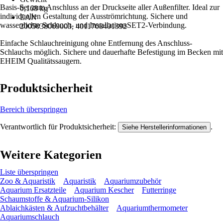
Basis-Set zum Anschluss an der Druckseite aller Außenfilter. Ideal zur
0,168 kg
individuellen Gestaltung der Ausströmrichtung. Sichere und
EAN
wasserdichte Schlauch- und InstallationsSET2-Verbindung.
2005038069003, 4011708401392
Einfache Schlauchreinigung ohne Entfernung des Anschluss-
Schlauchs möglich. Sichere und dauerhafte Befestigung im Becken mit
EHEIM Qualitätssaugern.
Produktsicherheit
Bereich überspringen
Verantwortlich für Produktsicherheit:
.
Siehe Herstellerinformationen
Weitere Kategorien
Liste überspringen
Zoo & Aquaristik
Aquaristik
Aquariumzubehör
Aquarium Ersatzteile
Aquarium Kescher
Futterringe
Schaumstoffe & Aquarium-Silikon
Ablaichkästen & Aufzuchtbehälter
Aquariumthermometer
Aquariumschlauch