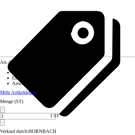
Art.-Nr.
5038069
Artikeltyp
:
Erweiterungsset
Einsatzbereich
:
Innen
Anwendungsbereich
:
Aquarium
Mehr Artikeldetails
Menge (ST)
1 ST
Verkauf durch:
HORNBACH