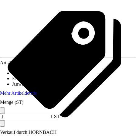
Art.-Nr.
5038067
Artikeltyp
:
Erweiterungsset
Einsatzbereich
:
Innen
Anwendungsbereich
:
Aquarium
Mehr Artikeldetails
Menge (ST)
1 ST
Verkauf durch:
HORNBACH