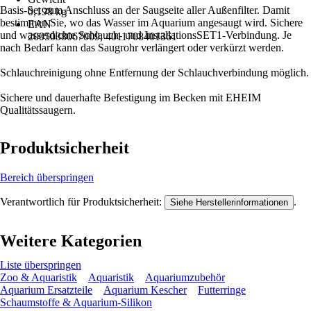
Basis-Set zum Anschluss an der Saugseite aller Außenfilter. Damit
0,198 kg
bestimmen Sie, wo das Wasser im Aquarium angesaugt wird. Sichere
EAN
und wasserdichte Schlauch- und InstallationsSET1-Verbindung. Je
2005038067009, 4011708401361
nach Bedarf kann das Saugrohr verlängert oder verkürzt werden.
Schlauchreinigung ohne Entfernung der Schlauchverbindung möglich.
Sichere und dauerhafte Befestigung im Becken mit EHEIM
Qualitätssaugern.
Produktsicherheit
Bereich überspringen
Verantwortlich für Produktsicherheit:
.
Siehe Herstellerinformationen
Weitere Kategorien
Liste überspringen
Zoo & Aquaristik
Aquaristik
Aquariumzubehör
Aquarium Ersatzteile
Aquarium Kescher
Futterringe
Schaumstoffe & Aquarium-Silikon