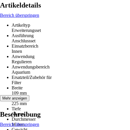
Artikeldetails
Bereich überspringen
Artikeltyp
Erweiterungsset
Ausführung
Anschlussset
Einsatzbereich
Innen
Anwendung
Regulieren
Anwendungsbereich
Aquarium
Ersatzteil/Zubehör für
Filter
Breite
109 mm
Höhe
Mehr anzeigen
225 mm
Tiefe
Beschreibung
64 mm
Durchmesser
Bereich überspringen
16 mm
Gewicht