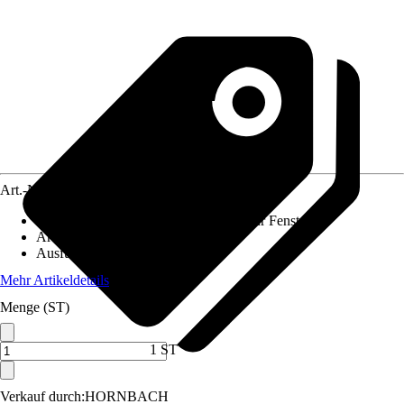
Art.-Nr.
10498504
Anwendungsbereich
:
Insektenschutz für Fenster
Artikeltyp
:
Rollo
Ausführung
:
Klemmbefestigung
Mehr Artikeldetails
Menge (ST)
1 ST
Verkauf durch:
HORNBACH