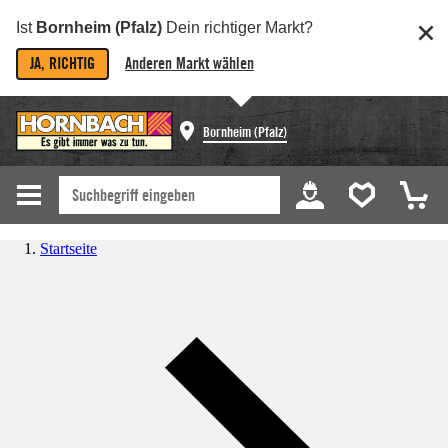
Ist
Bornheim (Pfalz)
Dein richtiger Markt?
JA, RICHTIG
Anderen Markt wählen
Bornheim (Pfalz)
Startseite