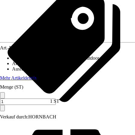
Art.-Nr.
12524962
Anwendungsbereich
:
Insektenschutz Outdoor
Artikeltyp
:
Moskitonetz
Ausführung
:
Betthimmel
Mehr Artikeldetails
Menge (ST)
1 ST
Verkauf durch:
HORNBACH