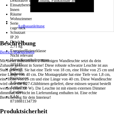
Dekorative Beleuchtung, Funktionale Beleuchtung
Einsatzbereich
Innen
Räume
Wohnzimmer
Serie
Aufbauanleitung
cage rack
Schutzart
IP 20
Gewicht
Beschreibung
2,71 kg
Energieeffizienzklasse
Bereich überspringen
Nicht relevant
Herstellerartikelnummer
Mit dieser industriellen 2-flammigen Wandleuchte setzt du dein
105135
Zuhause gekonnt in Szene! Diese robuste schwarze Leuchte ist aus
Stilwelt
Stahl gefertigt. Sie hat eine Tiefe von 18 cm, eine Höhe von 25 cm und
Industrie
eine Länge von 40 cm. Die Montageplatte hat eine Tiefe von 1,8 cm,
Funktionen
eine Höhe von 25 cm und eine Länge von 40 cm. Diese Wandleuchte
2-flammig
wird ohne die E27-Glühbirnen geliefert, diese müssen separat bestellt
Artikeltyp
werden (max. 60 W). Die Leuchte ist mit einem externen Dimmer
Leuchte
dimmbar, der nicht im Lieferumfang enthalten ist. Eine echte
EAN
Bereicherung für dein Interieur!
8718881134739
Produktsicherheit