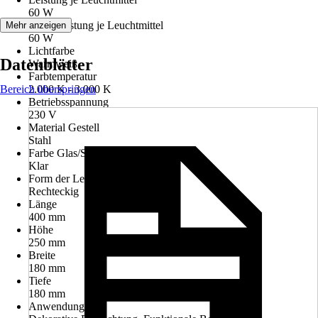
60 W
Max. Leistung je Leuchtmittel
Mehr anzeigen
60 W
Lichtfarbe
Datenblätter
Warmweiß
Farbtemperatur
Bereich überspringen
2.000 K - 3.000 K
Betriebsspannung
230 V
Material Gestell
Stahl
Farbe Glas/Schirm
Klar
Form der Leuchte
Rechteckig
Länge
400 mm
Höhe
250 mm
Breite
180 mm
Tiefe
180 mm
Anwendung