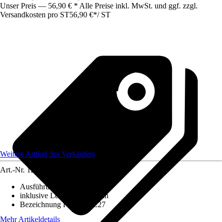
Unser Preis — 56,90 € * Alle Preise inkl. MwSt. und ggf. zzgl.
Versandkosten pro ST
56,90 €
*
/
ST
Weitere Artikel des Verkäufers
Art.-Nr.
12172806
Ausführung
:
Wandleuchte
inklusive Leuchtmittel
:
Nein
Bezeichnung Fassung
:
E27
Mehr Artikeldetails