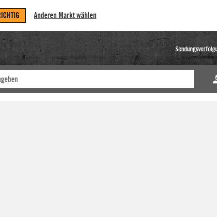
RICHTIG
Anderen Markt wählen
Sendungsverfolg