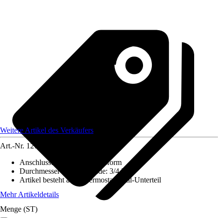
Weitere Artikel des Verkäufers
Art.-Nr.
12739492
Anschlussform
:
Durchgangsform
Durchmesser Innengewinde
:
3/4 Zoll
Artikel besteht aus
:
Thermostatventil-Unterteil
Mehr Artikeldetails
Menge (ST)