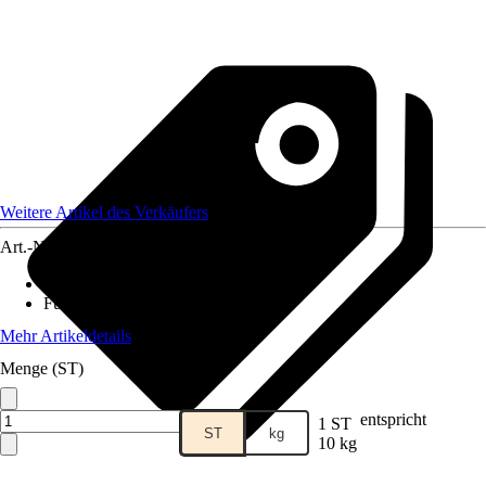
Weitere Artikel des Verkäufers
Art.-Nr.
12511348
Lebensphase
:
Alle Lebensphasen
Futtermittelart
:
Mischfuttermittel
Mehr Artikeldetails
Menge (ST)
entspricht
1 ST
ST
kg
10 kg