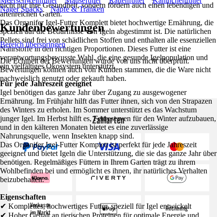
Meerschweinfutter
Mäusefutter
Rattenfutter
Kaninchenfutter
nicht nur ihre Gesundheit, sondern fördern auch einen lebendigen und
Nager Snacks
Näpfe & Tränken
artenreichen Garten.
Das Organifer Igel-Futter Komplett bietet hochwertige Ernährung, die
Kundenbewertungen
speziell auf die Bedürfnisse von Igeln abgestimmt ist. Die natürlichen
Pellets sind frei von schädlichen Stoffen und enthalten alle essenziellen
Bereich überspringen
Nährstoffe in den richtigen Proportionen. Dieses Futter ist eine
verantwortungsbewusste Wahl, die eine gesunde Igelpopulation und
Die Echtheit der Bewertungen wurde von uns nicht überprüft.
ein vielfältiges Ökosystem unterstützt.
Bewertungen können auch von Kunden stammen, die die Ware nicht
nachweislich genutzt oder gekauft haben.
Für jede Jahreszeit geeignet
Igel benötigen das ganze Jahr über Zugang zu ausgewogener
Ernährung. Im Frühjahr hilft das Futter ihnen, sich von den Strapazen
des Winters zu erholen. Im Sommer unterstützt es das Wachstum
Zahlarten
junger Igel. Im Herbst hilft es, Fettreserven für den Winter aufzubauen,
und in den kälteren Monaten bietet es eine zuverlässige
Nahrungsquelle, wenn Insekten knapp sind.
Das Organifer Igel-Futter Komplett ist perfekt für jede Jahreszeit
geeignet und bietet Igeln die Unterstützung, die sie das ganze Jahr über
benötigen. Regelmäßiges Füttern in Ihrem Garten trägt zu ihrem
Wohlbefinden bei und ermöglicht es ihnen, ihr natürliches Verhalten
beizubehalten.
Eigenschaften
✔ Komplettes, hochwertiges Futter, speziell für Igel entwickelt
✔ Hoher Gehalt an tierischen Proteinen für optimale Energie und