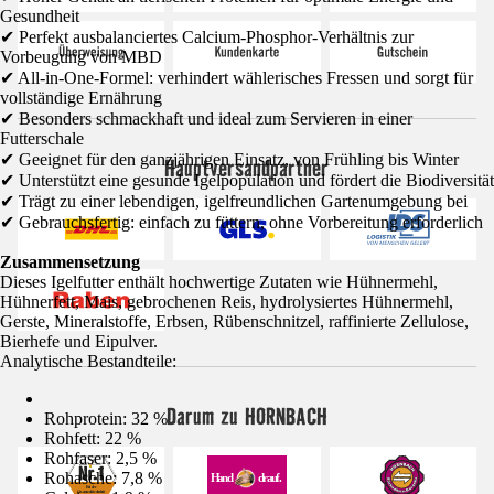
Gesundheit
✔ Perfekt ausbalanciertes Calcium-Phosphor-Verhältnis zur
Vorbeugung von MBD
✔ All-in-One-Formel: verhindert wählerisches Fressen und sorgt für
vollständige Ernährung
✔ Besonders schmackhaft und ideal zum Servieren in einer
Futterschale
✔ Geeignet für den ganzjährigen Einsatz, von Frühling bis Winter
Hauptversandpartner
✔ Unterstützt eine gesunde Igelpopulation und fördert die Biodiversität
✔ Trägt zu einer lebendigen, igelfreundlichen Gartenumgebung bei
✔ Gebrauchsfertig: einfach zu füttern, ohne Vorbereitung erforderlich
Zusammensetzung
Dieses Igelfutter enthält hochwertige Zutaten wie Hühnermehl,
Hühnerfett, Mais, gebrochenen Reis, hydrolysiertes Hühnermehl,
Gerste, Mineralstoffe, Erbsen, Rübenschnitzel, raffinierte Zellulose,
Bierhefe und Eipulver.
Analytische Bestandteile:
Darum zu HORNBACH
Rohprotein: 32 %
Rohfett: 22 %
Rohfaser: 2,5 %
Rohasche: 7,8 %