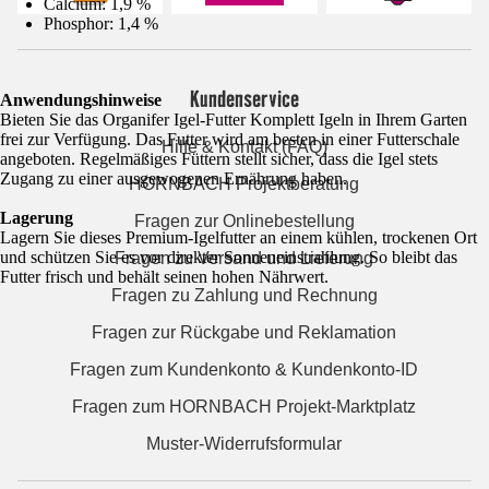
Calcium: 1,9 %
Phosphor: 1,4 %
Kundenservice
Anwendungshinweise
Bieten Sie das Organifer Igel-Futter Komplett Igeln in Ihrem Garten
frei zur Verfügung. Das Futter wird am besten in einer Futterschale
Hilfe & Kontakt (FAQ)
angeboten. Regelmäßiges Füttern stellt sicher, dass die Igel stets
Zugang zu einer ausgewogenen Ernährung haben.
HORNBACH Projektberatung
Lagerung
Fragen zur Onlinebestellung
Lagern Sie dieses Premium-Igelfutter an einem kühlen, trockenen Ort
und schützen Sie es vor direkter Sonneneinstrahlung. So bleibt das
Fragen zu Versand und Lieferung
Futter frisch und behält seinen hohen Nährwert.
Fragen zu Zahlung und Rechnung
Fragen zur Rückgabe und Reklamation
Fragen zum Kundenkonto & Kundenkonto-ID
Fragen zum HORNBACH Projekt-Marktplatz
Muster-Widerrufsformular