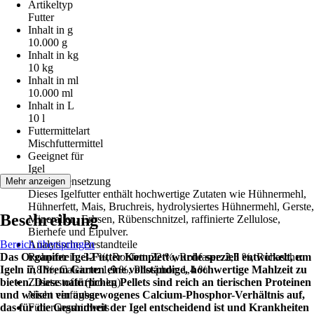
Artikeltyp
Futter
Inhalt in g
10.000 g
Inhalt in kg
10 kg
Inhalt in ml
10.000 ml
Inhalt in L
10 l
Futtermittelart
Mischfuttermittel
Geeignet für
Igel
Zusammensetzung
Mehr anzeigen
Dieses Igelfutter enthält hochwertige Zutaten wie Hühnermehl,
Hühnerfett, Mais, Bruchreis, hydrolysiertes Hühnermehl, Gerste,
Beschreibung
Mineralien, Erbsen, Rübenschnitzel, raffinierte Zellulose,
Bierhefe und Eipulver.
Bereich überspringen
Analytische Bestandteile
Das Organifer Igel-Futter Komplett wurde speziell entwickelt, um
Rohprotein: 32 %, Rohfett: 22 %, Rohfaser: 2,5 %, Rohasche:
Igeln in Ihrem Garten eine vollständige, hochwertige Mahlzeit zu
7,8 %, Calcium: 1,9 %, Phosphor: 1,4 %
bieten. Diese natürlichen Pellets sind reich an tierischen Proteinen
Zusatzstoffe (pro kg)
und weisen ein ausgewogenes Calcium-Phosphor-Verhältnis auf,
Nicht verfügbar
das für die Gesundheit der Igel entscheidend ist und Krankheiten
Fütterungshinweis