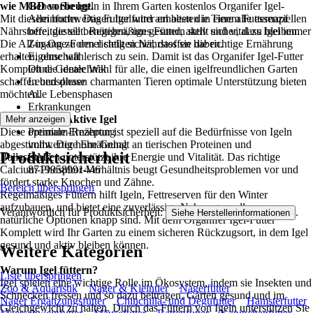
wie MBD vorbeugt.
Geben Sie Igeln in Ihrem Garten kostenlos Organifer Igel-
Mit diesem hochwertigen Igelfutter erhalten die Tiere alle essenziellen
Alleinfutter. Das Futter wird am besten in einem Futternapf
Nährstoffe, die sie benötigen, um gesund, aktiv und vital zu bleiben.
bereitgestellt. Regelmäßiges Füttern stellt sicher, dass Igel immer
Die All-in-One-Formel stellt sicher, dass sie die richtige Ernährung
Zugang zu den richtigen Nährstoffen haben.
erhalten, ohne wählerisch zu sein. Damit ist das Organifer Igel-Futter
Eigenschaft
Komplett die ideale Wahl für alle, die einen igelfreundlichen Garten
Ohne Gentechnik
schaffen und diesen charmanten Tieren optimale Unterstützung bieten
Lebensphase
möchten.
Alle Lebensphasen
Erkrankungen
Gesunde und Aktive Igel
Gelenke
Mehr anzeigen
Diese Premium-Rezeptur ist speziell auf die Bedürfnisse von Igeln
optimale Ernährung
abgestimmt. Der hohe Gehalt an tierischen Proteinen und
vollwertige Ernährung
Produktsicherheit
Ballaststoffen unterstützt ihre Energie und Vitalität. Das richtige
EAN
Calcium-Phosphor-Verhältnis beugt Gesundheitsproblemen vor und
8719958991446
fördert starke Knochen und Zähne.
Bereich überspringen
Regelmäßiges Füttern hilft Igeln, Fettreserven für den Winter
aufzubauen, und bietet eine zuverlässige Nahrungsquelle, wenn
Verantwortlich für Produktsicherheit:
.
Siehe Herstellerinformationen
natürliche Optionen knapp sind. Mit dem Organifer Igel-Futter
Komplett wird Ihr Garten zu einem sicheren Rückzugsort, in dem Igel
gesund und aktiv bleiben können.
Weitere Kategorien
Warum Igel füttern?
Liste überspringen
Igel spielen eine wichtige Rolle im Ökosystem, indem sie Insekten und
Zoo & Aquaristik
Nager & Kleintier
Nagerfutter
Schnecken fressen und so dazu beitragen, Gärten gesund und im
Nager Ergänzungsfutter
Chinchilla- und Degufutter
Hamsterfutter
Gleichgewicht zu halten. Durch das Füttern von Igeln unterstützen Sie