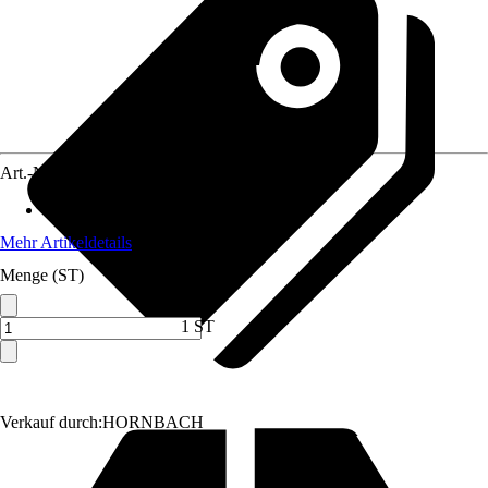
Art.-Nr.
12199191
Anwendungsbereich
:
Lagern
Mehr Artikeldetails
Menge (ST)
1 ST
Verkauf durch:
HORNBACH