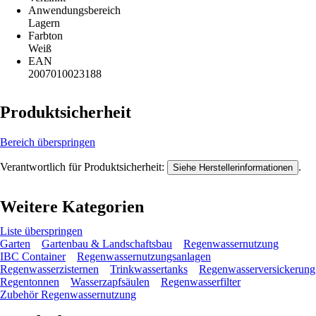
Anwendungsbereich
Lagern
Farbton
Weiß
EAN
2007010023188
Produktsicherheit
Bereich überspringen
Verantwortlich für Produktsicherheit:
.
Siehe Herstellerinformationen
Weitere Kategorien
Liste überspringen
Garten
Gartenbau & Landschaftsbau
Regenwassernutzung
IBC Container
Regenwassernutzungsanlagen
Regenwasserzisternen
Trinkwassertanks
Regenwasserversickerung
Regentonnen
Wasserzapfsäulen
Regenwasserfilter
Zubehör Regenwassernutzung