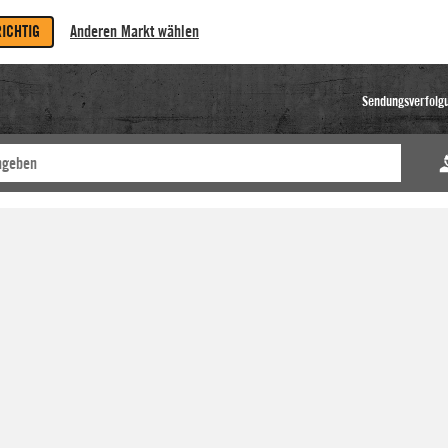
RICHTIG
Anderen Markt wählen
Sendungsverfolg